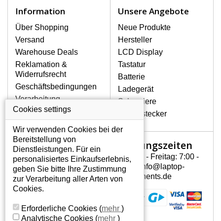
Notebook höchst vorsichtig umzugehen.
Information
Unsere Angebote
Zu den häufigsten Beschädigungen
gehören mechanische Schäden, z. B.
Über Shopping
Neue Produkte
ein geborstenes Display oder Risse.
Versand
Hersteller
Ferner senkrechte Streifen, das Display
Warehouse Deals
LCD Display
leuchtet nicht, blinkt unregelmäßig oder
Reklamation &
Tastatur
ist ungleichmäßig hell.
Widerrufsrecht
Batterie
Geschäftsbedingungen
Ladegerät
LCD DISPLAYS HP COMPAQ CQ60-
Verarbeitung
Scharniere
214 VON HÖCHSTER QUALITÄT!
personenbezogener
Cookies settings
Gerätestecker
Auf Lager halten wir nur
Daten
Originaldisplays, die die hohe
Wir verwenden Cookies bei der
Über uns - Impressum
Qualitätsklasse A+ erfüllen, also ohne
Bereitstellung von
Öffnungszeiten
Mein Konto
mangelhafte Pixel, und zwar über die
Dienstleistungen. Für ein
gesamte Garantiezeit. Zum Beispiel
Montag - Freitag: 7:00 -
personalisiertes Einkaufserlebnis,
Mein Konto
von den globalen Herstellern AUO,
15:30 info@laptop-
geben Sie bitte Ihre Zustimmung
Persönliche Daten
Chi-Mei, Toshiba, Hannstar,
components.de
zur Verarbeitung aller Arten von
Chunghwa, Samsung, LG Phillips und
Addressen
Cookies.
Sharp.
Bestellverlauf
Erforderliche Cookies
(
mehr
)
WIE KÖNNEN SIE FESTSTELLEN,
Analytische Cookies
(
mehr
)
WELCHES DISPLAY SIE FÜR IHREN