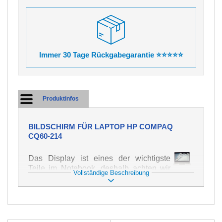
Immer 30 Tage Rückgabegarantie ⭐⭐⭐⭐⭐
Produktinfos
BILDSCHIRM FÜR LAPTOP HP COMPAQ
CQ60-214
Das Display ist eines der wichtigste
Teile im Notebook, deshalb achten wir
Vollständige Beschreibung
auf höchste Qualität dieses Ersatzteils.
Er dient zur Darstellung von Texten und
Bildern in verschiedener Form. Zu
seiner Beschädigung kommt es sehr
schnell, deshalb ist es wichtig, mit dem