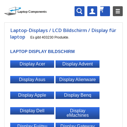
Laptop-Displays / LCD Bildschirm / Display für
laptop
Es gibt 403230 Produkte.
LAPTOP DISPLAY BILDSCHIRM
Display Acer
Display Advent
Display Asus
Display Alienware
Display Apple
Display Benq
Display Dell
Display
eMachines
Display Fujitsu
Display Gateway