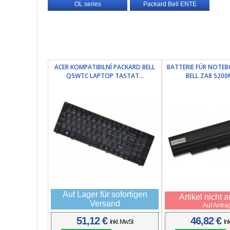
OL series
Packard Bell ENTE
ACER KOMPATIBILNÍ PACKARD BELL
BATTERIE FÜR NOTE
Q5WTC LAPTOP TASTAT...
BELL ZA8 5200M
Auf Lager für sofortigen
Artikel nicht 
Versand
Auf Anfra
51,12 €
46,82 €
Inkl. MwSt
In