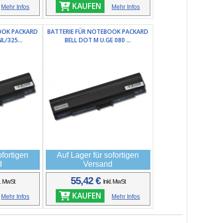
KAUFEN
Mehr Infos
Mehr Infos
OOK PACKARD
BATTERIE FÜR NOTEBOOK PACKARD
L/325...
BELL DOT M U.GE 080 ...
ofortigen
Auf Lager für sofortigen
d
Versand
55,42 €
l. MwSt
Inkl. MwSt
KAUFEN
Mehr Infos
Mehr Infos