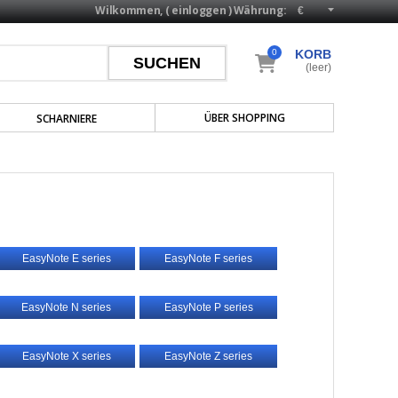
Wilkommen, (
einloggen
)
Währung:
0
KORB
(leer)
ÜBER SHOPPING
SCHARNIERE
EasyNote E series
EasyNote F series
EasyNote N series
EasyNote P series
EasyNote X series
EasyNote Z series