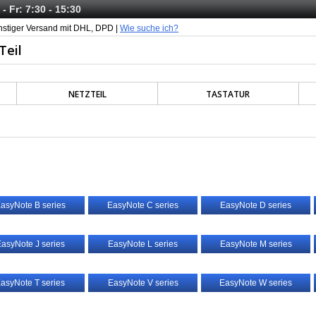
- Fr: 7:30 - 15:30
nstiger Versand mit DHL, DPD |
Wie suche ich?
NETZTEIL
TASTATUR
asyNote B series
EasyNote C series
EasyNote D series
asyNote J series
EasyNote L series
EasyNote M series
asyNote T series
EasyNote V series
EasyNote W series