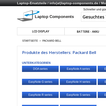
Laptop-Ersatzteile /
info(at)laptop-components.de
/ Mo 
Schneller und gü
LCD DISPLAY
BATTERIE - AKKU
STARTSEITE
PACKARD BELL
>
Produkte des Herstellers: Packard Bell
UNTERKATEGORIEN
DOA series
EasyNote A series
E
EasyNote G series
EasyNote H series
E
EasyNote R series
EasyNote S series
E