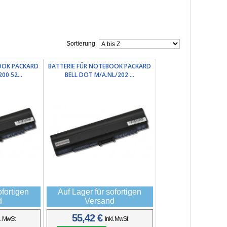
Sortierung
OOK PACKARD
BATTERIE FÜR NOTEBOOK PACKARD
00 52...
BELL DOT M/A.NL/202 ...
ofortigen
Auf Lager für sofortigen
d
Versand
55,42 €
l. MwSt
Inkl. MwSt