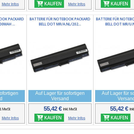
KAUFEN
KAUFEN
Mehr Infos
Mehr Infos
BOOK PACKARD
BATTERIE FÜR NOTEBOOK PACKARD
BATTERIE FÜR NOTEB
00MAH ...
BELL DOT MR/A.NL/202...
BELL DOT MR/U.N
ofortigen
Auf Lager für sofortigen
Auf Lager für s
d
Versand
Versan
55,42 €
55,42 €
kl. MwSt
Inkl. MwSt
Ink
KAUFEN
KAUFEN
Mehr Infos
Mehr Infos