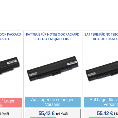
BOOK PACKARD
BATTERIE FÜR NOTEBOOK PACKARD
BATTERIE FÜR NOTEB
AH LI...
BELL DOT M SJM011 BK...
BELL DOT M.NL/2
Auf Lager für sofortigen
Auf Lager für s
auf Lager
Versand
Versan
ge
55,42 €
55,42 €
kl. MwSt
Inkl. MwSt
Ink