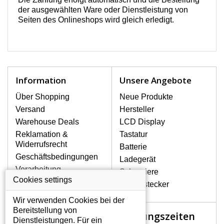
der ausgewählten Ware oder Dienstleistung von
Seiten des Onlineshops wird gleich erledigt.
Information
Unsere Angebote
Über Shopping
Neue Produkte
Versand
Hersteller
Warehouse Deals
LCD Display
Reklamation &
Tastatur
Widerrufsrecht
Batterie
Geschäftsbedingungen
Ladegerät
Verarbeitung
Scharniere
personenbezogener
Cookies settings
Gerätestecker
Daten
Wir verwenden Cookies bei der
Über uns - Impressum
Bereitstellung von
Öffnungszeiten
Mein Konto
Dienstleistungen. Für ein