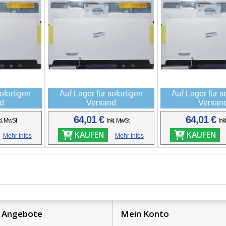
ofortigen
Auf Lager für sofortigen
Auf Lager für s
d
Versand
Versan
64,01 €
64,01 €
kl. MwSt
Inkl. MwSt
Ink
KAUFEN
KAUFEN
Mehr Infos
Mehr Infos
 Angebote
Mein Konto