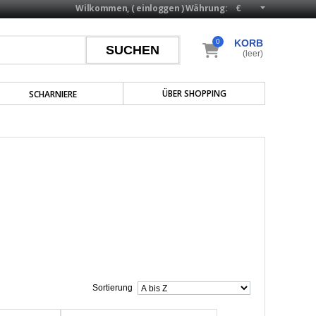
Wilkommen, (
einloggen
)
Währung:
0
KORB
(leer)
ÜBER SHOPPING
SCHARNIERE
Sortierung