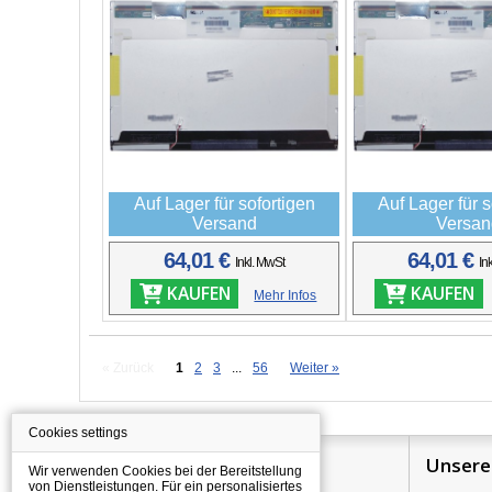
Auf Lager für sofortigen
Auf Lager für s
Versand
Versan
64,01 €
64,01 €
Inkl. MwSt
In
KAUFEN
KAUFEN
Mehr Infos
« Zurück
1
2
3
...
56
Weiter »
Cookies settings
Information
Unsere
Wir verwenden Cookies bei der Bereitstellung
von Dienstleistungen. Für ein personalisiertes