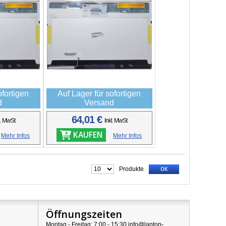
ofortigen
Auf Lager für sofortigen
d
Versand
64,01 €
l. MwSt
Inkl. MwSt
KAUFEN
Mehr Infos
Mehr Infos
Produkte
OK
Öffnungszeiten
Montag - Freitag: 7:00 - 15:30 info@laptop-