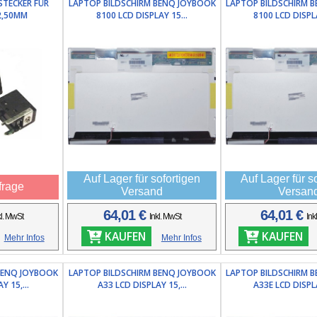
STECKER FÜR
LAPTOP BILDSCHIRM BENQ JOYBOOK
LAPTOP BILDSCHIRM 
2,50MM
8100 LCD DISPLAY 15...
8100 LCD DISPLA
Auf Lager für sofortigen
Auf Lager für s
frage
Versand
Versan
64,01 €
64,01 €
kl. MwSt
Inkl. MwSt
Ink
KAUFEN
KAUFEN
Mehr Infos
Mehr Infos
BENQ JOYBOOK
LAPTOP BILDSCHIRM BENQ JOYBOOK
LAPTOP BILDSCHIRM 
Y 15,...
A33 LCD DISPLAY 15,...
A33E LCD DISPLA