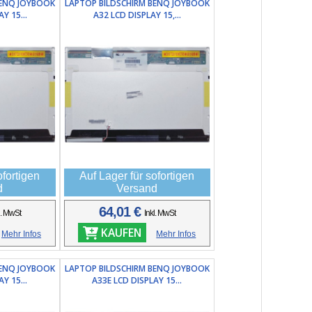
BENQ JOYBOOK
LAPTOP BILDSCHIRM BENQ JOYBOOK
Y 15...
A32 LCD DISPLAY 15,...
ofortigen
Auf Lager für sofortigen
d
Versand
64,01 €
l. MwSt
Inkl. MwSt
KAUFEN
Mehr Infos
Mehr Infos
BENQ JOYBOOK
LAPTOP BILDSCHIRM BENQ JOYBOOK
Y 15...
A33E LCD DISPLAY 15...