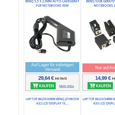
BENQ 5,5 X 2,5MM AUTO-LADEGERÄT
BENQ S32B GERÄTE
FÜR NOTEBOOKS 90W
NOTEBOOKS 
Auf Lager für sofortigen
Nur auf An
Versand
29,64 €
14,99 €
Inkl. MwSt
In
KAUFEN
KAUFEN
Mehr Infos
LAPTOP BILDSCHIRM BENQ JOYBOOK
LAPTOP BILDSCHIRM 
A32 LCD DISPLAY 15,...
A33 LCD DISPLA