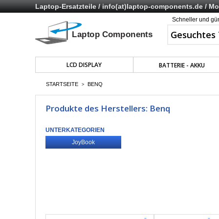
Laptop-Ersatzteile /
info(at)laptop-components.de
/ Mo 
Schneller und gü
LCD DISPLAY
BATTERIE - AKKU
STARTSEITE
BENQ
>
Produkte des Herstellers: Benq
UNTERKATEGORIEN
JoyBook