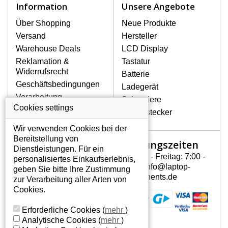
Information
Unsere Angebote
Über Shopping
Neue Produkte
Versand
Hersteller
Warehouse Deals
LCD Display
Reklamation &
Tastatur
Widerrufsrecht
Batterie
Geschäftsbedingungen
Ladegerät
Verarbeitung
Scharniere
personenbezogener
Cookies settings
Gerätestecker
Daten
Wir verwenden Cookies bei der
Über uns - Impressum
Bereitstellung von
Öffnungszeiten
Mein Konto
Dienstleistungen. Für ein
Montag - Freitag: 7:00 -
personalisiertes Einkaufserlebnis,
Mein Konto
15:30 info@laptop-
geben Sie bitte Ihre Zustimmung
Persönliche Daten
components.de
zur Verarbeitung aller Arten von
Addressen
Cookies.
Bestellverlauf
Erforderliche Cookies
(
mehr
)
Analytische Cookies
(
mehr
)