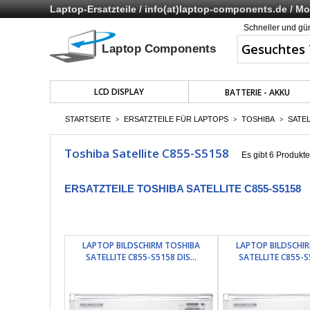
Laptop-Ersatzteile /
info(at)laptop-components.de
/ Mo 
Schneller und gü
LCD DISPLAY
BATTERIE - AKKU
STARTSEITE
ERSATZTEILE FÜR LAPTOPS
TOSHIBA
SATEL
>
>
>
Toshiba Satellite C855-S5158
Es gibt 6 Produkte
ERSATZTEILE TOSHIBA SATELLITE C855-S5158
LAPTOP BILDSCHIRM TOSHIBA
LAPTOP BILDSCHI
SATELLITE C855-S5158 DIS...
SATELLITE C855-S5