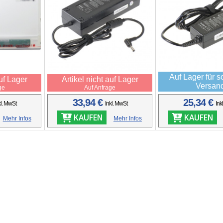
Auf Lager für s
auf Lager
Artikel nicht auf Lager
Versan
ge
Auf Anfrage
33,94 €
25,34 €
kl. MwSt
Inkl. MwSt
Ink
KAUFEN
KAUFEN
Mehr Infos
Mehr Infos