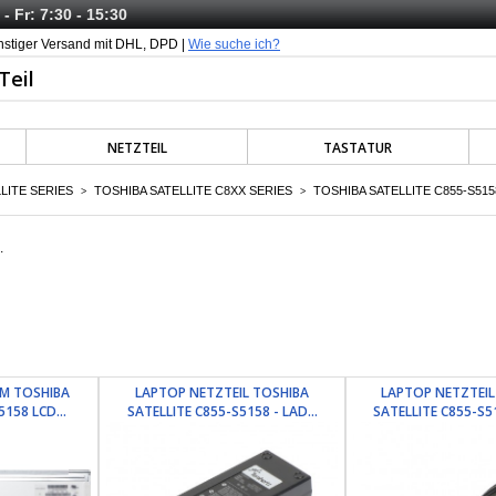
- Fr: 7:30 - 15:30
nstiger Versand mit DHL, DPD |
Wie suche ich?
NETZTEIL
TASTATUR
LITE SERIES
TOSHIBA SATELLITE C8XX SERIES
TOSHIBA SATELLITE C855-S515
>
>
.
RM TOSHIBA
LAPTOP NETZTEIL TOSHIBA
LAPTOP NETZTEIL
158 LCD...
SATELLITE C855-S5158 - LAD...
SATELLITE C855-S51