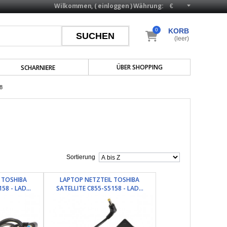
Wilkommen, (
einloggen
)
Währung:
0
KORB
(leer)
ÜBER SHOPPING
SCHARNIERE
8
Sortierung
 TOSHIBA
LAPTOP NETZTEIL TOSHIBA
58 - LAD...
SATELLITE C855-S5158 - LAD...