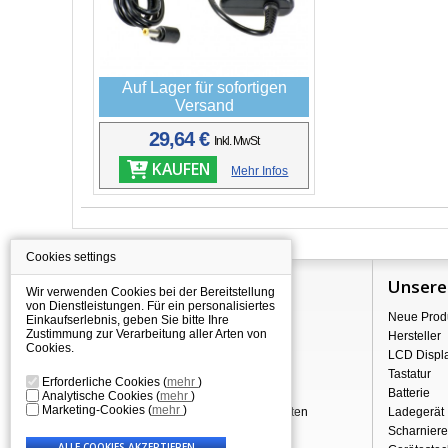
Auf Lager für sofortigen
Versand
29,64 €
Inkl. MwSt
KAUFEN
Mehr Infos
Cookies settings
Information
Unsere
Wir verwenden Cookies bei der Bereitstellung
von Dienstleistungen. Für ein personalisiertes
Über Shopping
Neue Prod
Einkaufserlebnis, geben Sie bitte Ihre
Zustimmung zur Verarbeitung aller Arten von
Versand
Hersteller
Cookies.
Warehouse Deals
LCD Displ
Reklamation & Widerrufsrecht
Tastatur
Erforderliche Cookies
(
mehr
)
Geschäftsbedingungen
Batterie
Analytische Cookies
(
mehr
)
Marketing-Cookies
(
mehr
)
Verarbeitung personenbezogener Daten
Ladegerät
Über uns - Impressum
Scharniere