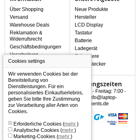
Über Shopping
Neue Produkte
Versand
Hersteller
Warehouse Deals
LCD Display
Reklamation &
Tastatur
Widerrufsrecht
Batterie
Geschäftsbedingungen
Ladegerät
Verarbeitung
Scharniere
personenbezogener
Cookies settings
Gerätestecker
Daten
Wir verwenden Cookies bei der
Über uns - Impressum
Bereitstellung von
Öffnungszeiten
Mein Konto
Dienstleistungen. Für ein
Montag - Freitag: 7:00 -
personalisiertes Einkaufserlebnis,
Mein Konto
15:30 info@laptop-
geben Sie bitte Ihre Zustimmung
Persönliche Daten
components.de
zur Verarbeitung aller Arten von
Addressen
Cookies.
Bestellverlauf
Erforderliche Cookies
(
mehr
)
Analytische Cookies
(
mehr
)
Marketing-Cookies
(
mehr
)