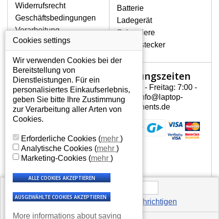
Widerrufsrecht
Batterie
Geschäftsbedingungen
Ladegerät
Verarbeitung
Scharniere
personenbezogener
Cookies settings
Gerätestecker
Daten
Wir verwenden Cookies bei der
Über uns - Impressum
Bereitstellung von
Öffnungszeiten
Mein Konto
Dienstleistungen. Für ein
Montag - Freitag: 7:00 -
personalisiertes Einkaufserlebnis,
Mein Konto
15:30 info@laptop-
geben Sie bitte Ihre Zustimmung
Persönliche Daten
components.de
WORAN ERKENNE ICH, DASS DER
zur Verarbeitung aller Arten von
Addressen
GERÄTESTECKER IM NOTEBOOK ACER
Cookies.
ASPIRE ONE D255 DEFEKT IST?
Bestellverlauf
1. Der Gerätestecker kann auf den ersten Blick
Erforderliche Cookies
(
mehr
)
mechanisch beschädigt sein. Dann ist zu
Analytische Cookies
(
mehr
)
sehen, dass er defekt und nicht
Marketing-Cookies
(
mehr
)
funktionstüchtig ist, und er muss ausgetauscht
werden.
2. Der Stecker kann auf den ersten Blick völlig
Mich bei Verfügbarkeit benachrichtigen
in Ordnung erscheinen, und trotzdem lädt er
More informations about saving
das Notebook nicht auf. In diesem Fall