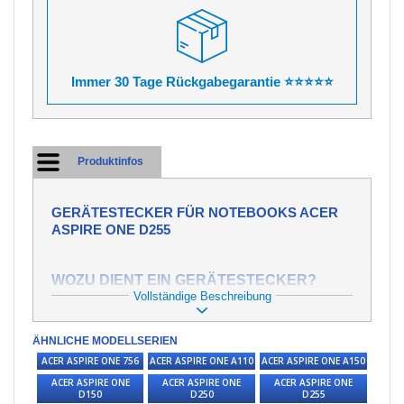
Immer 30 Tage Rückgabegarantie ⭐⭐⭐⭐⭐
Produktinfos
GERÄTESTECKER FÜR NOTEBOOKS ACER
ASPIRE ONE D255
WOZU DIENT EIN GERÄTESTECKER?
Vollständige Beschreibung
Der Gerätestecker
im Notebook ist sehr
wichtig für dessen Funktion, er dient zur
Übertragung der elektrischen Energie vom
ÄHNLICHE MODELLSERIEN
Ladegerät zum Notebook. Dank der
ACER ASPIRE ONE 756
ACER ASPIRE ONE A110
ACER ASPIRE ONE A150
übertragenen elektrischen Energie kann das
ACER ASPIRE ONE
ACER ASPIRE ONE
ACER ASPIRE ONE
Notebook arbeiten und die Batterie aufgeladen
D150
D250
D255