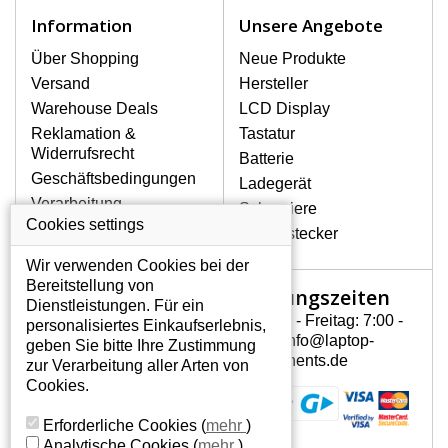
Zu den häufigsten Beschädigungen
Information
Unsere Angebote
gehören mechanische Schäden, z. B.
ein geborstenes Display oder Risse.
Über Shopping
Neue Produkte
Ferner senkrechte Streifen, das Display
Versand
Hersteller
leuchtet nicht, blinkt unregelmäßig oder
Warehouse Deals
LCD Display
ist ungleichmäßig hell.
Reklamation &
Tastatur
Widerrufsrecht
Batterie
LCD DISPLAYS ASUS EEE PC
Geschäftsbedingungen
Ladegerät
904 VON HÖCHSTER
Verarbeitung
Scharniere
QUALITÄT!
personenbezogener
Cookies settings
Gerätestecker
Auf Lager halten wir nur
Daten
Originaldisplays, die die hohe
Wir verwenden Cookies bei der
Über uns - Impressum
Qualitätsklasse A+ erfüllen, also
Bereitstellung von
Öffnungszeiten
Mein Konto
ohne mangelhafte Pixel, und
Dienstleistungen. Für ein
zwar über die gesamte
Montag - Freitag: 7:00 -
personalisiertes Einkaufserlebnis,
Mein Konto
Garantiezeit.
15:30 info@laptop-
geben Sie bitte Ihre Zustimmung
Persönliche Daten
components.de
zur Verarbeitung aller Arten von
WIE KÖNNEN SIE FESTSTELLEN,
Addressen
Cookies.
WELCHES DISPLAY SIE FÜR IHREN
Bestellverlauf
NOTEBOOK ASUS EEE PC 904
Erforderliche Cookies
(
mehr
)
BRAUCHEN?
Analytische Cookies
(
mehr
)