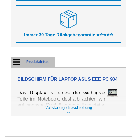
Immer 30 Tage Rückgabegarantie ⭐⭐⭐⭐⭐
Produktinfos
BILDSCHIRM FÜR LAPTOP ASUS EEE PC 904
Das Display ist eines der wichtigste
Teile im Notebook, deshalb achten wir
auf höchste Qualität dieses Ersatzteils.
Vollständige Beschreibung
Er dient zur Darstellung von Texten und
Bildern in verschiedener Form. Zu
seiner Beschädigung kommt es sehr
schnell, deshalb ist es wichtig, mit dem
Notebook höchst vorsichtig umzugehen.