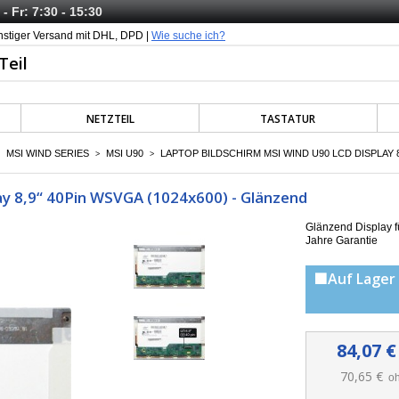
- Fr: 7:30 - 15:30
nstiger Versand mit DHL, DPD |
Wie suche ich?
NETZTEIL
TASTATUR
MSI WIND SERIES
MSI U90
LAPTOP BILDSCHIRM MSI WIND U90 LCD DISPLAY 8
>
>
y 8,9“ 40Pin WSVGA (1024x600) - Glänzend
Glänzend
Display 
Jahre Garantie
🟩Auf Lager 
84,07 €
70,65 €
oh