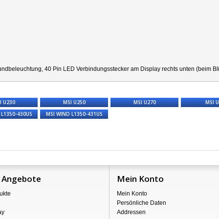
undbeleuchtung, 40 Pin LED Verbindungsstecker am Display rechts unten (beim Blic
I U230
MSI U250
MSI U270
MSI 
 L1350-430US
MSI WIND L1350-431US
 Angebote
Mein Konto
ukte
Mein Konto
Persönliche Daten
ay
Addressen