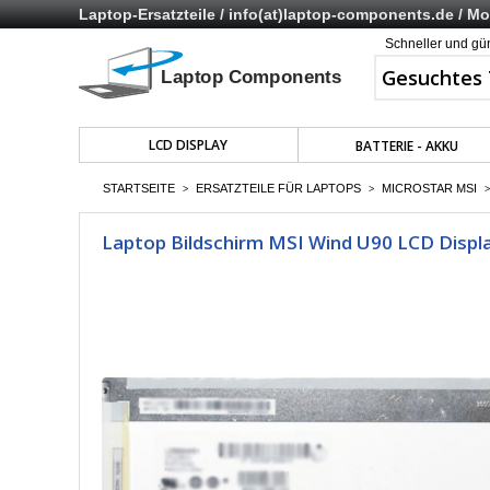
Laptop-Ersatzteile /
info(at)laptop-components.de
/ Mo 
Schneller und gü
LCD DISPLAY
BATTERIE - AKKU
STARTSEITE
ERSATZTEILE FÜR LAPTOPS
MICROSTAR MSI
>
>
>
Laptop Bildschirm MSI Wind U90 LCD Displa