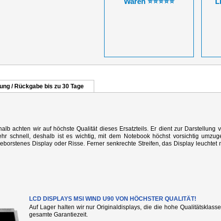
Waren ⭐⭐⭐⭐⭐
L
lung / Rückgabe bis zu 30 Tage
alb achten wir auf höchste Qualität dieses Ersatzteils. Er dient zur Darstellung 
r schnell, deshalb ist es wichtig, mit dem Notebook höchst vorsichtig umzug
rstenes Display oder Risse. Ferner senkrechte Streifen, das Display leuchtet n
LCD DISPLAYS MSI WIND U90 VON HÖCHSTER QUALITÄT!
Auf Lager halten wir nur Originaldisplays, die die hohe Qualitätsklass
gesamte Garantiezeit.