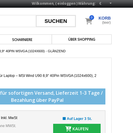
Wilkommen, (
einloggen
)
Währung:
0
KORB
(leer)
ÜBER SHOPPING
SCHARNIERE
,9“ 40PIN WSVGA (1024X600) - GLÄNZEND
für Laptop – MSI Wind U90 8,9“ 40Pin WSVGA (1024x600), 2
für sofortigen Versand,
Lieferzeit 1-3 Tage /
Bezahlung über PayPal
Inkl. MwSt
🟩 Auf Lager 3 St.
ne MWSt.
KAUFEN