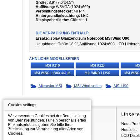
Größe:
8,9" (7,6"x4,5")
Auflösung:
W
SVGA (1024x600)
Verbindungsstecker:
40 Pin
Hintergrundbeleuchtung:
LED
Displayoberfläche:
Glänzend
DIE VERPACKUNG ENTHÄLT:
Ersatzdisplay Glänzend zum Notebook MSI Wind U90
Hauptdaten: Größe 18,9", Auflösung
1024x600
, LED Hintergr
ÄHNLICHE MODELLSERIEN
MSI U210
MSI U223
MS
MSI WIND L1300-441US
MSI WIND L1350
MSI WIND
Microstar MSI
MSI Wind series
MSI U90
Cookies settings
Information
Unsere
Wir verwenden Cookies bei der Bereitstellung
von Dienstleistungen. Für ein personalisiertes
Über Shopping
Neue Prod
Einkaufserlebnis, geben Sie bitte Ihre
Zustimmung zur Verarbeitung aller Arten von
Versand
Hersteller
Cookies.
Warehouse Deals
LCD Displ