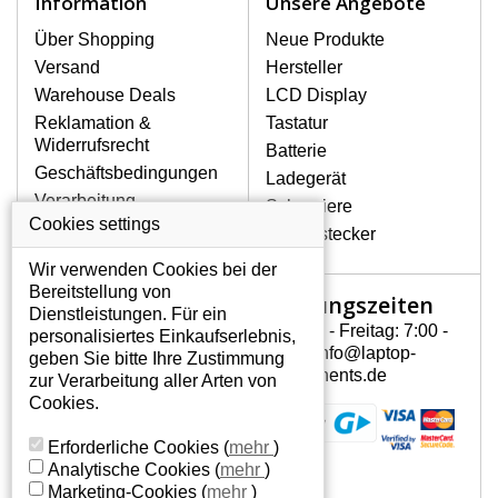
Information
Unsere Angebote
Zu den häufigsten Beschädigungen
gehören mechanische Schäden, z. B.
Über Shopping
Neue Produkte
ein geborstenes Display oder Risse.
Versand
Hersteller
Ferner senkrechte Streifen, das Display
Warehouse Deals
LCD Display
leuchtet nicht, blinkt unregelmäßig oder
Reklamation &
Tastatur
ist ungleichmäßig hell.
Widerrufsrecht
Batterie
Geschäftsbedingungen
Ladegerät
LCD DISPLAYS ASUS EEE PC
Verarbeitung
Scharniere
UML 1020 VON HÖCHSTER
personenbezogener
Cookies settings
QUALITÄT!
Gerätestecker
Daten
Auf Lager halten wir nur
Wir verwenden Cookies bei der
Über uns - Impressum
Originaldisplays, die die hohe
Bereitstellung von
Öffnungszeiten
Mein Konto
Qualitätsklasse A+ erfüllen, also
Dienstleistungen. Für ein
ohne mangelhafte Pixel, und
Montag - Freitag: 7:00 -
personalisiertes Einkaufserlebnis,
Mein Konto
zwar über die gesamte
15:30 info@laptop-
geben Sie bitte Ihre Zustimmung
Persönliche Daten
Garantiezeit.
components.de
zur Verarbeitung aller Arten von
Addressen
Cookies.
WIE KÖNNEN SIE FESTSTELLEN,
Bestellverlauf
WELCHES DISPLAY SIE FÜR IHREN
Erforderliche Cookies
(
mehr
)
NOTEBOOK ASUS EEE PC UML 1020
Analytische Cookies
(
mehr
)
BRAUCHEN?
Marketing-Cookies
(
mehr
)