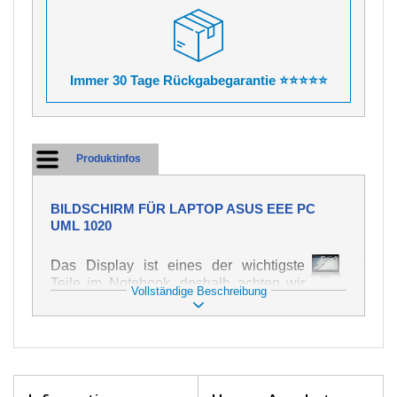
Immer 30 Tage Rückgabegarantie ⭐⭐⭐⭐⭐
Produktinfos
BILDSCHIRM FÜR LAPTOP ASUS EEE PC
UML 1020
Das Display ist eines der wichtigste
Teile im Notebook, deshalb achten wir
Vollständige Beschreibung
auf höchste Qualität dieses Ersatzteils.
Er dient zur Darstellung von Texten und
Bildern in verschiedener Form. Zu
seiner Beschädigung kommt es sehr
schnell, deshalb ist es wichtig, mit dem
Notebook höchst vorsichtig umzugehen.