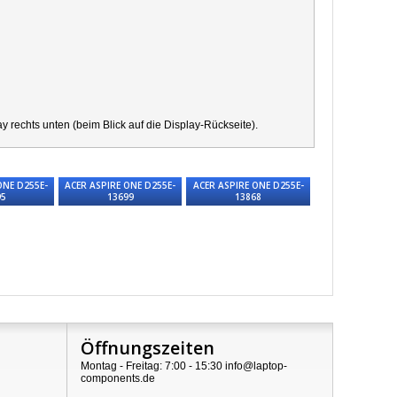
echts unten (beim Blick auf die Display-Rückseite).
ONE D255E-
ACER ASPIRE ONE D255E-
ACER ASPIRE ONE D255E-
95
13699
13868
Öffnungszeiten
Montag - Freitag: 7:00 - 15:30 info@laptop-
components.de