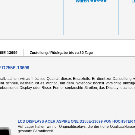
Waren ⭐⭐⭐⭐⭐
L
255E-13699
Zustellung / Rückgabe bis zu 30 Tage
 D255E-13699
alb achten wir auf höchste Qualität dieses Ersatzteils. Er dient zur Darstellung 
r schnell, deshalb ist es wichtig, mit dem Notebook höchst vorsichtig umzug
rstenes Display oder Risse. Ferner senkrechte Streifen, das Display leuchtet n
LCD DISPLAYS ACER ASPIRE ONE D255E-13699 VON HÖCHSTER 
Auf Lager halten wir nur Originaldisplays, die die hohe Qualitätsklass
gesamte Garantiezeit.