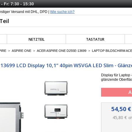
- Fr: 7:30 - 15:30
nstiger Versand mit DHL, DPD |
Wie suche ich?
NETZTEIL
TASTATUR
PIRE
ASPIRE ONE
ACER ASPIRE ONE D255E-13699
LAPTOP BILDSCHIRM ACER
>
>
>
13699 LCD Display 10,1“ 40pin WSVGA LED Slim - Glänz
Display für Lapto
glänzende Oberfläc
A
54,50 €
45,80 €
oh