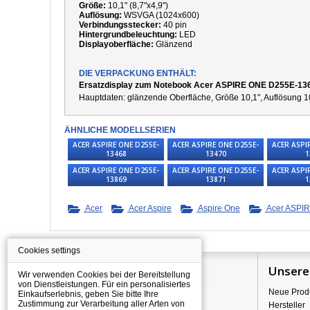
Größe:
10,1" (8,7"x4,9")
Auflösung:
WSVGA (1024x600)
Verbindungsstecker:
40 pin
Hintergrundbeleuchtung:
LED
Displayoberfläche:
Glänzend
DIE VERPACKUNG ENTHÄLT:
Ersatzdisplay zum Notebook Acer ASPIRE ONE D255E-13
Hauptdaten: glänzende Oberfläche, Größe 10,1", Auflösung 1
ÄHNLICHE MODELLSERIEN
ACER ASPIRE ONE D255E-
ACER ASPIRE ONE D255E-
ACER ASPI
13468
13470
1
ACER ASPIRE ONE D255E-
ACER ASPIRE ONE D255E-
ACER ASPI
13869
13871
1
Acer
Acer Aspire
Aspire One
Acer ASPI
Cookies settings
Information
Unsere
Wir verwenden Cookies bei der Bereitstellung
von Dienstleistungen. Für ein personalisiertes
Über Shopping
Neue Prod
Einkaufserlebnis, geben Sie bitte Ihre
Zustimmung zur Verarbeitung aller Arten von
Versand
Hersteller