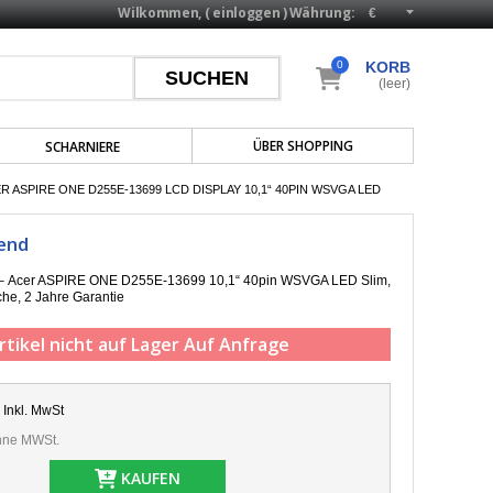
Wilkommen, (
einloggen
)
Währung:
0
KORB
(leer)
ÜBER SHOPPING
SCHARNIERE
 ASPIRE ONE D255E-13699 LCD DISPLAY 10,1“ 40PIN WSVGA LED
end
p – Acer ASPIRE ONE D255E-13699 10,1“ 40pin WSVGA LED Slim,
he, 2 Jahre Garantie
rtikel nicht auf Lager
Auf Anfrage
Inkl. MwSt
ne MWSt.
KAUFEN