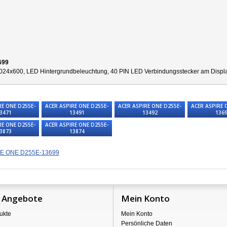
699
024x600, LED Hintergrundbeleuchtung, 40 PIN LED Verbindungsstecker am Display r
RE ONE D255E-
ACER ASPIRE ONE D255E-
ACER ASPIRE ONE D255E-
ACER ASPIRE 
3471
13491
13492
136
RE ONE D255E-
ACER ASPIRE ONE D255E-
3873
13874
RE ONE D255E-13699
 Angebote
Mein Konto
ukte
Mein Konto
Persönliche Daten