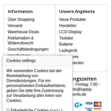
Notebook höchst vorsichtig umzugehen.
Zu den häufigsten Beschädigungen
Information
Unsere Angebote
gehören mechanische Schäden, z. B.
ein geborstenes Display oder Risse.
Über Shopping
Neue Produkte
Ferner senkrechte Streifen, das Display
Versand
Hersteller
leuchtet nicht, blinkt unregelmäßig oder
Warehouse Deals
LCD Display
ist ungleichmäßig hell.
Reklamation &
Tastatur
Widerrufsrecht
Batterie
LCD DISPLAYS ACER ONE
Geschäftsbedingungen
Ladegerät
D270 VON HÖCHSTER
Verarbeitung
Scharniere
QUALITÄT!
personenbezogener
Cookies settings
Gerätestecker
Auf Lager halten wir nur
Daten
Originaldisplays, die die hohe
Wir verwenden Cookies bei der
Über uns - Impressum
Qualitätsklasse A+ erfüllen, also
Bereitstellung von
Öffnungszeiten
Mein Konto
ohne mangelhafte Pixel, und
Dienstleistungen. Für ein
zwar über die gesamte
Montag - Freitag: 7:00 -
personalisiertes Einkaufserlebnis,
Mein Konto
Garantiezeit.
15:30 info@laptop-
geben Sie bitte Ihre Zustimmung
Persönliche Daten
components.de
zur Verarbeitung aller Arten von
WIE KÖNNEN SIE FESTSTELLEN,
Addressen
Cookies.
WELCHES DISPLAY SIE FÜR IHREN
Bestellverlauf
NOTEBOOK ACER ONE D270
Erforderliche Cookies
(
mehr
)