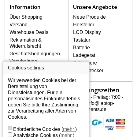
Notebook höchst vorsichtig umzugehen.
Information
Unsere Angebote
Zu den häufigsten Beschädigungen
gehören mechanische Schäden, z. B.
Über Shopping
Neue Produkte
ein geborstenes Display oder Risse.
Versand
Hersteller
Ferner senkrechte Streifen, das Display
Warehouse Deals
LCD Display
leuchtet nicht, blinkt unregelmäßig oder
Reklamation &
Tastatur
ist ungleichmäßig hell.
Widerrufsrecht
Batterie
Geschäftsbedingungen
Ladegerät
LCD DISPLAYS GATEWAY
Verarbeitung
Scharniere
NV55C25U VON HÖCHSTER
personenbezogener
Cookies settings
QUALITÄT!
Gerätestecker
Daten
Auf Lager halten wir nur
Wir verwenden Cookies bei der
Über uns - Impressum
Originaldisplays, die die hohe
Bereitstellung von
Öffnungszeiten
Mein Konto
Qualitätsklasse A+ erfüllen, also ohne
Dienstleistungen. Für ein
mangelhafte Pixel, und zwar über die
Montag - Freitag: 7:00 -
personalisiertes Einkaufserlebnis,
Mein Konto
gesamte Garantiezeit. Zum Beispiel
15:30 info@laptop-
geben Sie bitte Ihre Zustimmung
Persönliche Daten
von den globalen Herstellern AUO,
components.de
zur Verarbeitung aller Arten von
Chi-Mei, Toshiba, Hannstar,
Addressen
Cookies.
Chunghwa, Samsung, LG Phillips und
Bestellverlauf
Sharp.
Erforderliche Cookies
(
mehr
)
Analytische Cookies
(
mehr
)
WIE KÖNNEN SIE FESTSTELLEN,