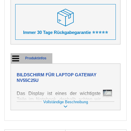
Immer 30 Tage Rückgabegarantie ⭐⭐⭐⭐⭐
Produktinfos
BILDSCHIRM FÜR LAPTOP GATEWAY
NV55C25U
Das Display ist eines der wichtigste
Teile im Notebook, deshalb achten wir
Vollständige Beschreibung
auf höchste Qualität dieses Ersatzteils.
Er dient zur Darstellung von Texten und
Bildern in verschiedener Form. Zu
seiner Beschädigung kommt es sehr
schnell, deshalb ist es wichtig, mit dem