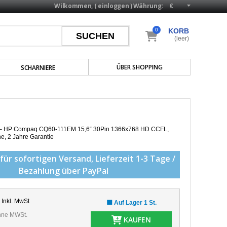
Wilkommen, (
einloggen
)
Währung:
0
KORB
(leer)
ÜBER SHOPPING
SCHARNIERE
p – HP Compaq CQ60-111EM 15,6“ 30Pin 1366x768 HD CCFL,
he,
2 Jahre Garantie
für sofortigen Versand,
Lieferzeit 1-3 Tage /
Bezahlung über PayPal
Inkl. MwSt
🟩 Auf Lager 1 St.
ne MWSt.
KAUFEN