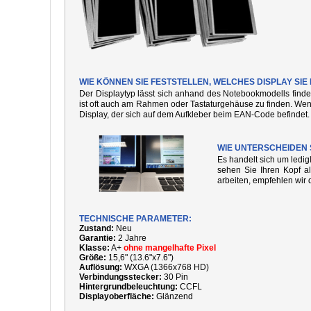
WIE KÖNNEN SIE FESTSTELLEN, WELCHES DISPLAY SI
Der Displaytyp lässt sich anhand des Notebookmodells finde
ist oft auch am Rahmen oder Tastaturgehäuse zu finden. We
Display, der sich auf dem Aufkleber beim EAN-Code befindet.
WIE UNTERSCHEIDEN 
Es handelt sich um ledi
sehen Sie Ihren Kopf al
arbeiten, empfehlen wir 
TECHNISCHE PARAMETER:
Zustand:
Neu
Garantie:
2 Jahre
Klasse:
A+
ohne mangelhafte Pixel
Größe:
15,6" (13.6"x7.6")
Auflösung:
WXGA (1366x768 HD)
Verbindungsstecker:
30 Pin
Hintergrundbeleuchtung:
CCFL
Displayoberfläche:
Glänzend