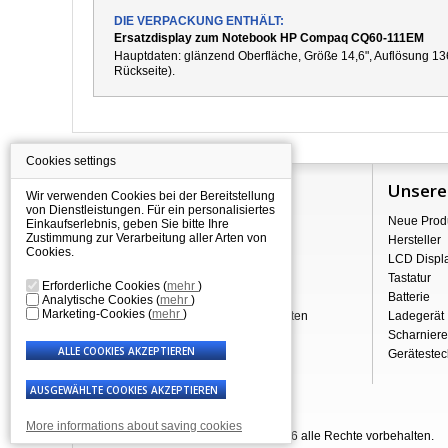
DIE VERPACKUNG ENTHÄLT:
Ersatzdisplay zum Notebook HP Compaq CQ60-111EM
Hauptdaten: g
länzend
Oberfläche,
Größe 14,6", Auflösung 13
Rückseite).
Cookies settings
Information
Unsere
Wir verwenden Cookies bei der Bereitstellung
von Dienstleistungen. Für ein personalisiertes
Über Shopping
Neue Prod
Einkaufserlebnis, geben Sie bitte Ihre
Zustimmung zur Verarbeitung aller Arten von
Versand
Hersteller
Cookies.
Warehouse Deals
LCD Displ
Reklamation & Widerrufsrecht
Tastatur
Erforderliche Cookies
(
mehr
)
Geschäftsbedingungen
Batterie
Analytische Cookies
(
mehr
)
Marketing-Cookies
(
mehr
)
Verarbeitung personenbezogener Daten
Ladegerät
Über uns - Impressum
Scharniere
Gerätestec
More informations about saving cookies
© Laptop-Components.de 2007 - 2026 alle Rechte vorbehalten.