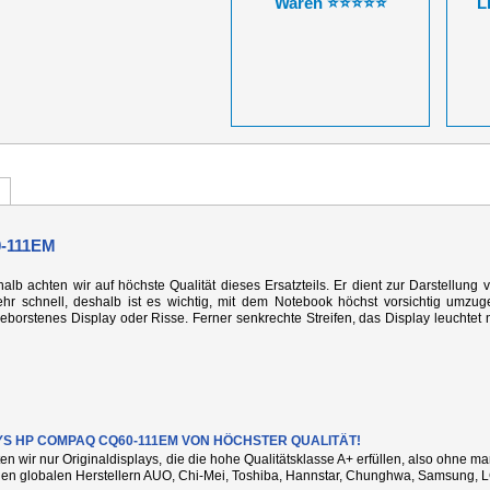
Waren ⭐⭐⭐⭐⭐
L
-111EM
alb achten wir auf höchste Qualität dieses Ersatzteils. Er dient zur Darstellung 
r schnell, deshalb ist es wichtig, mit dem Notebook höchst vorsichtig umzug
rstenes Display oder Risse. Ferner senkrechte Streifen, das Display leuchtet n
YS HP COMPAQ CQ60-111EM VON HÖCHSTER QUALITÄT!
ten wir nur Originaldisplays, die die hohe Qualitätsklasse A+ erfüllen, also ohne 
den globalen Herstellern AUO, Chi-Mei, Toshiba, Hannstar, Chunghwa, Samsung, L