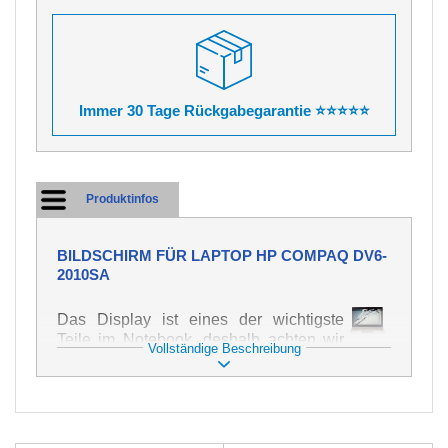
Immer 30 Tage Rückgabegarantie ⭐⭐⭐⭐⭐
Produktinfos
BILDSCHIRM FÜR LAPTOP HP COMPAQ DV6-
2010SA
Das Display ist eines der wichtigste
Teile im Notebook, deshalb achten wir
Vollständige Beschreibung
auf höchste Qualität dieses Ersatzteils.
Er dient zur Darstellung von Texten und
Bildern in verschiedener Form. Zu
seiner Beschädigung kommt es sehr
schnell, deshalb ist es wichtig, mit dem