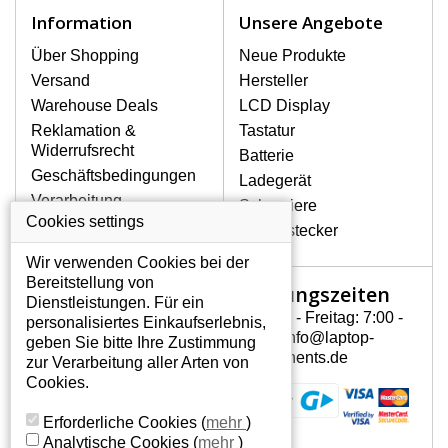
Notebook höchst vorsichtig umzugehen.
Information
Unsere Angebote
Zu den häufigsten Beschädigungen
gehören mechanische Schäden, z. B.
Über Shopping
Neue Produkte
ein geborstenes Display oder Risse.
Versand
Hersteller
Ferner senkrechte Streifen, das Display
Warehouse Deals
LCD Display
leuchtet nicht, blinkt unregelmäßig oder
Reklamation &
Tastatur
ist ungleichmäßig hell.
Widerrufsrecht
Batterie
Geschäftsbedingungen
Ladegerät
LCD DISPLAYS HP COMPAQ DV6-
Verarbeitung
Scharniere
2010SA VON HÖCHSTER
personenbezogener
Cookies settings
QUALITÄT!
Gerätestecker
Daten
Auf Lager halten wir nur
Wir verwenden Cookies bei der
Über uns - Impressum
Originaldisplays, die die hohe
Bereitstellung von
Öffnungszeiten
Mein Konto
Qualitätsklasse A+ erfüllen, also ohne
Dienstleistungen. Für ein
mangelhafte Pixel, und zwar über die
Montag - Freitag: 7:00 -
personalisiertes Einkaufserlebnis,
Mein Konto
gesamte Garantiezeit. Zum Beispiel
15:30 info@laptop-
geben Sie bitte Ihre Zustimmung
Persönliche Daten
von den globalen Herstellern AUO,
components.de
zur Verarbeitung aller Arten von
Chi-Mei, Toshiba, Hannstar,
Addressen
Cookies.
Chunghwa, Samsung, LG Phillips und
Bestellverlauf
Sharp.
Erforderliche Cookies
(
mehr
)
Analytische Cookies
(
mehr
)
WIE KÖNNEN SIE FESTSTELLEN,