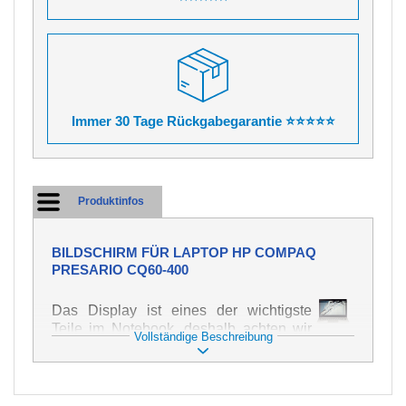
Immer 30 Tage Rückgabegarantie ⭐⭐⭐⭐⭐
Produktinfos
BILDSCHIRM FÜR LAPTOP HP COMPAQ
PRESARIO CQ60-400
Das Display ist eines der wichtigste
Teile im Notebook, deshalb achten wir
Vollständige Beschreibung
auf höchste Qualität dieses Ersatzteils.
Er dient zur Darstellung von Texten und
Bildern in verschiedener Form. Zu
seiner Beschädigung kommt es sehr