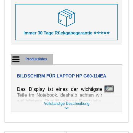
Immer 30 Tage Rückgabegarantie ⭐⭐⭐⭐⭐
Produktinfos
BILDSCHIRM FÜR LAPTOP HP G60-114EA
Das Display ist eines der wichtigste
Teile im Notebook, deshalb achten wir
auf höchste Qualität dieses Ersatzteils.
Vollständige Beschreibung
Er dient zur Darstellung von Texten und
Bildern in verschiedener Form. Zu
seiner Beschädigung kommt es sehr
schnell, deshalb ist es wichtig, mit dem
Notebook höchst vorsichtig umzugehen.