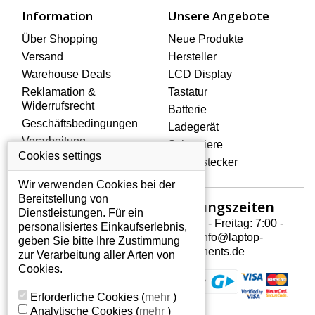
Zu den häufigsten Beschädigungen
Information
Unsere Angebote
gehören mechanische Schäden, z. B.
ein geborstenes Display oder Risse.
Über Shopping
Neue Produkte
Ferner senkrechte Streifen, das Display
Versand
Hersteller
leuchtet nicht, blinkt unregelmäßig oder
Warehouse Deals
LCD Display
ist ungleichmäßig hell.
Reklamation &
Tastatur
Widerrufsrecht
Batterie
LCD DISPLAYS HP G60-114EA VON
Geschäftsbedingungen
Ladegerät
HÖCHSTER QUALITÄT!
Verarbeitung
Scharniere
Auf Lager halten wir nur
personenbezogener
Cookies settings
Gerätestecker
Originaldisplays, die die hohe
Daten
Qualitätsklasse A+ erfüllen, also ohne
Wir verwenden Cookies bei der
Über uns - Impressum
mangelhafte Pixel, und zwar über die
Bereitstellung von
Öffnungszeiten
Mein Konto
gesamte Garantiezeit. Zum Beispiel
Dienstleistungen. Für ein
von den globalen Herstellern AUO,
Montag - Freitag: 7:00 -
personalisiertes Einkaufserlebnis,
Mein Konto
Chi-Mei, Toshiba, Hannstar,
15:30 info@laptop-
geben Sie bitte Ihre Zustimmung
Persönliche Daten
Chunghwa, Samsung, LG Phillips und
components.de
zur Verarbeitung aller Arten von
Sharp.
Addressen
Cookies.
Bestellverlauf
WIE KÖNNEN SIE FESTSTELLEN,
Erforderliche Cookies
(
mehr
)
WELCHES DISPLAY SIE FÜR IHREN
Analytische Cookies
(
mehr
)
NOTEBOOK HP G60-114EA