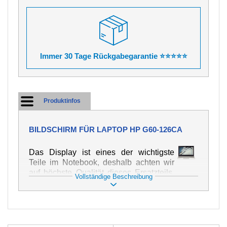
Immer 30 Tage Rückgabegarantie ⭐⭐⭐⭐⭐
Produktinfos
BILDSCHIRM FÜR LAPTOP HP G60-126CA
Das Display ist eines der wichtigste
Teile im Notebook, deshalb achten wir
auf höchste Qualität dieses Ersatzteils.
Vollständige Beschreibung
Er dient zur Darstellung von Texten und
Bildern in verschiedener Form. Zu
seiner Beschädigung kommt es sehr
schnell, deshalb ist es wichtig, mit dem
Notebook höchst vorsichtig umzugehen.