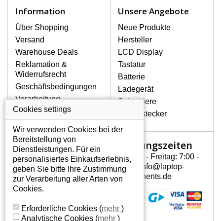
Zu den häufigsten Beschädigungen
Information
Unsere Angebote
gehören mechanische Schäden, z. B.
ein geborstenes Display oder Risse.
Über Shopping
Neue Produkte
Ferner senkrechte Streifen, das Display
Versand
Hersteller
leuchtet nicht, blinkt unregelmäßig oder
Warehouse Deals
LCD Display
ist ungleichmäßig hell.
Reklamation &
Tastatur
Widerrufsrecht
Batterie
LCD DISPLAYS HP G60-126CA
Geschäftsbedingungen
Ladegerät
VON HÖCHSTER QUALITÄT!
Verarbeitung
Scharniere
Auf Lager halten wir nur
personenbezogener
Cookies settings
Gerätestecker
Originaldisplays, die die hohe
Daten
Qualitätsklasse A+ erfüllen, also ohne
Wir verwenden Cookies bei der
Über uns - Impressum
mangelhafte Pixel, und zwar über die
Bereitstellung von
Öffnungszeiten
Mein Konto
gesamte Garantiezeit. Zum Beispiel
Dienstleistungen. Für ein
von den globalen Herstellern AUO,
Montag - Freitag: 7:00 -
personalisiertes Einkaufserlebnis,
Mein Konto
Chi-Mei, Toshiba, Hannstar,
15:30 info@laptop-
geben Sie bitte Ihre Zustimmung
Persönliche Daten
Chunghwa, Samsung, LG Phillips und
components.de
zur Verarbeitung aller Arten von
Sharp.
Addressen
Cookies.
Bestellverlauf
WIE KÖNNEN SIE FESTSTELLEN,
Erforderliche Cookies
(
mehr
)
WELCHES DISPLAY SIE FÜR IHREN
Analytische Cookies
(
mehr
)
NOTEBOOK HP G60-126CA