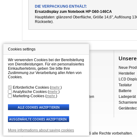
DIE VERPACKUNG ENTHÄLT:
Ersatzdisplay zum Notebook HP G60-146CA
Hauptdaten: g
länzend
Oberfläche,
Größe 14,6", Auflösung 13
Rückseite).
Cookies settings
Information
Unsere
Wir verwenden Cookies bei der Bereitstellung
von Dienstleistungen. Für ein personalisiertes
Über Shopping
Neue Prod
Einkaufserlebnis, geben Sie bitte Ihre
Zustimmung zur Verarbeitung aller Arten von
Versand
Hersteller
Cookies.
Warehouse Deals
LCD Displ
Reklamation & Widerrufsrecht
Tastatur
Erforderliche Cookies
(
mehr
)
Geschäftsbedingungen
Batterie
Analytische Cookies
(
mehr
)
Marketing-Cookies
(
mehr
)
Verarbeitung personenbezogener Daten
Ladegerät
Über uns - Impressum
Scharniere
Gerätestec
More informations about saving cookies
© Laptop-Components.de 2007 - 2026 alle Rechte vorbehalten.