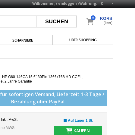
Wilkommen, (
einloggen
)
Währung:
0
KORB
(leer)
ÜBER SHOPPING
SCHARNIERE
p – HP G60-146CA 15,6“ 30Pin 1366x768 HD CCFL,
he,
2 Jahre Garantie
für sofortigen Versand,
Lieferzeit 1-3 Tage /
Bezahlung über PayPal
Inkl. MwSt
🟩 Auf Lager 1 St.
ne MWSt.
KAUFEN