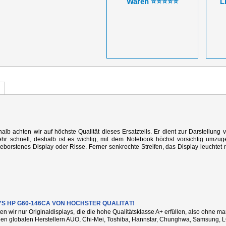
Waren ⭐⭐⭐⭐⭐
L
alb achten wir auf höchste Qualität dieses Ersatzteils. Er dient zur Darstellung 
r schnell, deshalb ist es wichtig, mit dem Notebook höchst vorsichtig umzug
rstenes Display oder Risse. Ferner senkrechte Streifen, das Display leuchtet n
YS HP G60-146CA VON HÖCHSTER QUALITÄT!
ten wir nur Originaldisplays, die die hohe Qualitätsklasse A+ erfüllen, also ohne 
den globalen Herstellern AUO, Chi-Mei, Toshiba, Hannstar, Chunghwa, Samsung, L