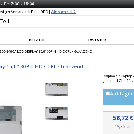
- Fr: 7:30 - 15:30
nstiger Versand mit DHL, DPD |
Wie suche ich?
NETZTEIL
TASTATUR
60-146CA LCD DISPLAY 15,6“ 30PIN HD CCFL - GLÄNZEND
ay 15,6“ 30Pin HD CCFL - Glänzend
Display für Lapto
g
länzend Oberfläc
🟩Auf Lager 
58,72 €
49,35 €
oh