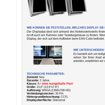
WIE KÖNNEN SIE FESTSTELLEN, WELCHES DISPLAY SI
Der Displaytyp lässt sich anhand des Notebookmodells finde
ist oft auch am Rahmen oder Tastaturgehäuse zu finden. We
Display, der sich auf dem Aufkleber beim EAN-Code befindet.
WIE UNTERSCHEIDEN 
Es handelt sich um ledi
sehen Sie Ihren Kopf al
arbeiten, empfehlen wir 
TECHNISCHE PARAMETER:
Zustand:
Neu
Garantie:
2 Jahre
Klasse:
A+
ohne mangelhafte Pixel
Größe:
15,6" (13.6"x7.6")
Auflösung:
WXGA (1366x768 HD)
Verbindungsstecker:
30 Pin
Hintergrundbeleuchtung:
CCFL
Displayoberfläche:
Glänzend