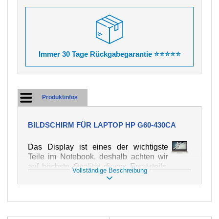
Immer 30 Tage Rückgabegarantie ⭐⭐⭐⭐⭐
Produktinfos
BILDSCHIRM FÜR LAPTOP HP G60-430CA
Das Display ist eines der wichtigste
Teile im Notebook, deshalb achten wir
auf höchste Qualität dieses Ersatzteils.
Vollständige Beschreibung
Er dient zur Darstellung von Texten und
Bildern in verschiedener Form. Zu
seiner Beschädigung kommt es sehr
schnell, deshalb ist es wichtig, mit dem
Notebook höchst vorsichtig umzugehen.