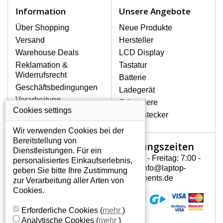
Zu den häufigsten Beschädigungen
Information
Unsere Angebote
gehören mechanische Schäden, z. B.
ein geborstenes Display oder Risse.
Über Shopping
Neue Produkte
Ferner senkrechte Streifen, das Display
Versand
Hersteller
leuchtet nicht, blinkt unregelmäßig oder
Warehouse Deals
LCD Display
ist ungleichmäßig hell.
Reklamation &
Tastatur
Widerrufsrecht
Batterie
LCD DISPLAYS HP G60-430CA
Geschäftsbedingungen
Ladegerät
VON HÖCHSTER QUALITÄT!
Verarbeitung
Scharniere
Auf Lager halten wir nur
personenbezogener
Cookies settings
Gerätestecker
Originaldisplays, die die hohe
Daten
Qualitätsklasse A+ erfüllen, also ohne
Wir verwenden Cookies bei der
Über uns - Impressum
mangelhafte Pixel, und zwar über die
Bereitstellung von
Öffnungszeiten
Mein Konto
gesamte Garantiezeit. Zum Beispiel
Dienstleistungen. Für ein
von den globalen Herstellern AUO,
Montag - Freitag: 7:00 -
personalisiertes Einkaufserlebnis,
Mein Konto
Chi-Mei, Toshiba, Hannstar,
15:30 info@laptop-
geben Sie bitte Ihre Zustimmung
Persönliche Daten
Chunghwa, Samsung, LG Phillips und
components.de
zur Verarbeitung aller Arten von
Sharp.
Addressen
Cookies.
Bestellverlauf
WIE KÖNNEN SIE FESTSTELLEN,
Erforderliche Cookies
(
mehr
)
WELCHES DISPLAY SIE FÜR IHREN
Analytische Cookies
(
mehr
)
NOTEBOOK HP G60-430CA