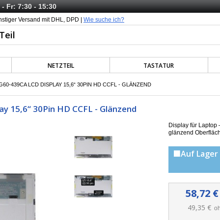
- Fr: 7:30 - 15:30
nstiger Versand mit DHL, DPD |
Wie suche ich?
NETZTEIL
TASTATUR
60-439CA LCD DISPLAY 15,6“ 30PIN HD CCFL - GLÄNZEND
ay 15,6“ 30Pin HD CCFL - Glänzend
Display für Lapto
g
länzend Oberfläc
🟩Auf Lager 
58,72 €
49,35 €
oh