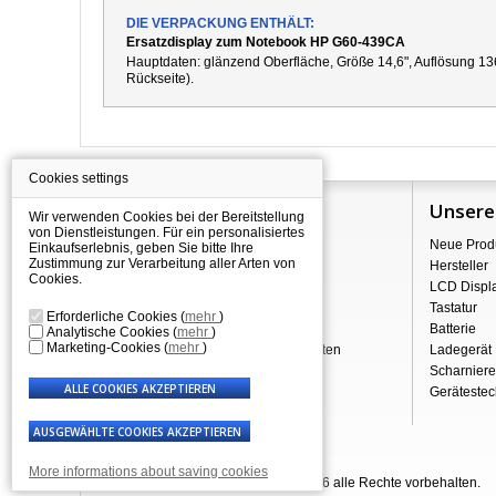
DIE VERPACKUNG ENTHÄLT:
Ersatzdisplay zum Notebook HP G60-439CA
Hauptdaten: g
länzend
Oberfläche,
Größe 14,6", Auflösung 13
Rückseite).
Cookies settings
Information
Unsere
Wir verwenden Cookies bei der Bereitstellung
von Dienstleistungen. Für ein personalisiertes
Über Shopping
Neue Prod
Einkaufserlebnis, geben Sie bitte Ihre
Zustimmung zur Verarbeitung aller Arten von
Versand
Hersteller
Cookies.
Warehouse Deals
LCD Displ
Reklamation & Widerrufsrecht
Tastatur
Erforderliche Cookies
(
mehr
)
Geschäftsbedingungen
Batterie
Analytische Cookies
(
mehr
)
Marketing-Cookies
(
mehr
)
Verarbeitung personenbezogener Daten
Ladegerät
Über uns - Impressum
Scharniere
Gerätestec
More informations about saving cookies
© Laptop-Components.de 2007 - 2026 alle Rechte vorbehalten.