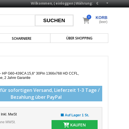
Wilkommen, (
einloggen
)
Währung:
0
KORB
(leer)
ÜBER SHOPPING
SCHARNIERE
p – HP G60-439CA 15,6“ 30Pin 1366x768 HD CCFL,
he,
2 Jahre Garantie
für sofortigen Versand,
Lieferzeit 1-3 Tage /
Bezahlung über PayPal
Inkl. MwSt
🟩 Auf Lager 1 St.
ne MWSt.
KAUFEN