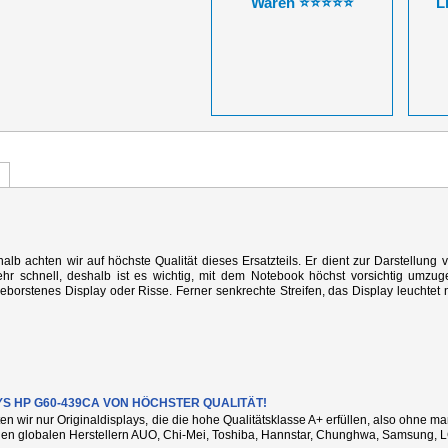
Waren ⭐⭐⭐⭐⭐
L
alb achten wir auf höchste Qualität dieses Ersatzteils. Er dient zur Darstellung 
r schnell, deshalb ist es wichtig, mit dem Notebook höchst vorsichtig umzug
rstenes Display oder Risse. Ferner senkrechte Streifen, das Display leuchtet n
YS HP G60-439CA VON HÖCHSTER QUALITÄT!
ten wir nur Originaldisplays, die die hohe Qualitätsklasse A+ erfüllen, also ohne 
den globalen Herstellern AUO, Chi-Mei, Toshiba, Hannstar, Chunghwa, Samsung, L