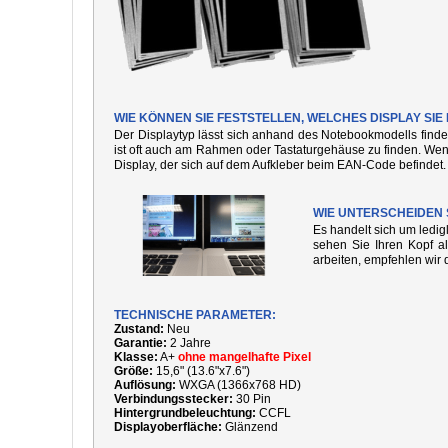
WIE KÖNNEN SIE FESTSTELLEN, WELCHES DISPLAY SI
Der Displaytyp lässt sich anhand des Notebookmodells finde
ist oft auch am Rahmen oder Tastaturgehäuse zu finden. We
Display, der sich auf dem Aufkleber beim EAN-Code befindet.
WIE UNTERSCHEIDEN 
Es handelt sich um ledi
sehen Sie Ihren Kopf al
arbeiten, empfehlen wir 
TECHNISCHE PARAMETER:
Zustand:
Neu
Garantie:
2 Jahre
Klasse:
A+
ohne mangelhafte Pixel
Größe:
15,6" (13.6"x7.6")
Auflösung:
WXGA (1366x768 HD)
Verbindungsstecker:
30 Pin
Hintergrundbeleuchtung:
CCFL
Displayoberfläche:
Glänzend