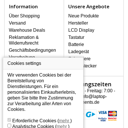
Notebook höchst vorsichtig umzugehen.
Information
Unsere Angebote
Zu den häufigsten Beschädigungen
gehören mechanische Schäden, z. B.
Über Shopping
Neue Produkte
ein geborstenes Display oder Risse.
Versand
Hersteller
Ferner senkrechte Streifen, das Display
Warehouse Deals
LCD Display
leuchtet nicht, blinkt unregelmäßig oder
Reklamation &
Tastatur
ist ungleichmäßig hell.
Widerrufsrecht
Batterie
Geschäftsbedingungen
Ladegerät
LCD DISPLAYS HP PAVILION G60-
Verarbeitung
Scharniere
126EA VON HÖCHSTER
personenbezogener
Cookies settings
QUALITÄT!
Gerätestecker
Daten
Auf Lager halten wir nur
Wir verwenden Cookies bei der
Über uns - Impressum
Originaldisplays, die die hohe
Bereitstellung von
Öffnungszeiten
Mein Konto
Qualitätsklasse A+ erfüllen, also ohne
Dienstleistungen. Für ein
mangelhafte Pixel, und zwar über die
Montag - Freitag: 7:00 -
personalisiertes Einkaufserlebnis,
Mein Konto
gesamte Garantiezeit. Zum Beispiel
15:30 info@laptop-
geben Sie bitte Ihre Zustimmung
Persönliche Daten
von den globalen Herstellern AUO,
components.de
zur Verarbeitung aller Arten von
Chi-Mei, Toshiba, Hannstar,
Addressen
Cookies.
Chunghwa, Samsung, LG Phillips und
Bestellverlauf
Sharp.
Erforderliche Cookies
(
mehr
)
Analytische Cookies
(
mehr
)
WIE KÖNNEN SIE FESTSTELLEN,