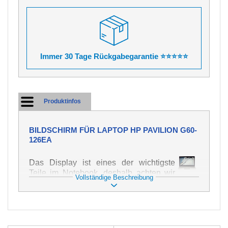
Immer 30 Tage Rückgabegarantie ⭐⭐⭐⭐⭐
Produktinfos
BILDSCHIRM FÜR LAPTOP HP PAVILION G60-
126EA
Das Display ist eines der wichtigste
Teile im Notebook, deshalb achten wir
Vollständige Beschreibung
auf höchste Qualität dieses Ersatzteils.
Er dient zur Darstellung von Texten und
Bildern in verschiedener Form. Zu
seiner Beschädigung kommt es sehr
schnell, deshalb ist es wichtig, mit dem