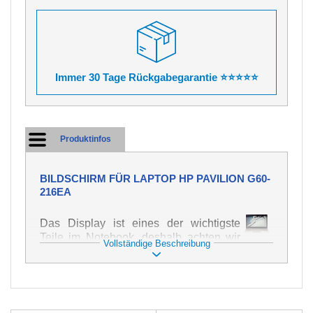
Immer 30 Tage Rückgabegarantie ⭐⭐⭐⭐⭐
Produktinfos
BILDSCHIRM FÜR LAPTOP HP PAVILION G60-
216EA
Das Display ist eines der wichtigste
Teile im Notebook, deshalb achten wir
Vollständige Beschreibung
auf höchste Qualität dieses Ersatzteils.
Er dient zur Darstellung von Texten und
Bildern in verschiedener Form. Zu
seiner Beschädigung kommt es sehr
schnell, deshalb ist es wichtig, mit dem