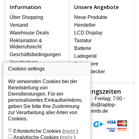
Notebook höchst vorsichtig umzugehen.
Information
Unsere Angebote
Zu den häufigsten Beschädigungen
gehören mechanische Schäden, z. B.
Über Shopping
Neue Produkte
ein geborstenes Display oder Risse.
Versand
Hersteller
Ferner senkrechte Streifen, das Display
Warehouse Deals
LCD Display
leuchtet nicht, blinkt unregelmäßig oder
Reklamation &
Tastatur
ist ungleichmäßig hell.
Widerrufsrecht
Batterie
Geschäftsbedingungen
Ladegerät
LCD DISPLAYS HP PAVILION G60-
Verarbeitung
Scharniere
216EA VON HÖCHSTER
personenbezogener
Cookies settings
QUALITÄT!
Gerätestecker
Daten
Auf Lager halten wir nur
Wir verwenden Cookies bei der
Über uns - Impressum
Originaldisplays, die die hohe
Bereitstellung von
Öffnungszeiten
Mein Konto
Qualitätsklasse A+ erfüllen, also ohne
Dienstleistungen. Für ein
mangelhafte Pixel, und zwar über die
Montag - Freitag: 7:00 -
personalisiertes Einkaufserlebnis,
Mein Konto
gesamte Garantiezeit. Zum Beispiel
15:30 info@laptop-
geben Sie bitte Ihre Zustimmung
Persönliche Daten
von den globalen Herstellern AUO,
components.de
zur Verarbeitung aller Arten von
Chi-Mei, Toshiba, Hannstar,
Addressen
Cookies.
Chunghwa, Samsung, LG Phillips und
Bestellverlauf
Sharp.
Erforderliche Cookies
(
mehr
)
Analytische Cookies
(
mehr
)
WIE KÖNNEN SIE FESTSTELLEN,