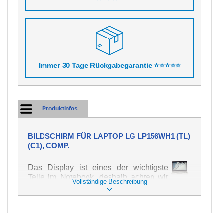
Immer 30 Tage Rückgabegarantie ⭐⭐⭐⭐⭐
Produktinfos
BILDSCHIRM FÜR LAPTOP LG LP156WH1 (TL)
(C1), COMP.
Das Display ist eines der wichtigste
Teile im Notebook, deshalb achten wir
Vollständige Beschreibung
auf höchste Qualität dieses Ersatzteils.
Er dient zur Darstellung von Texten und
Bildern in verschiedener Form. Zu
seiner Beschädigung kommt es sehr