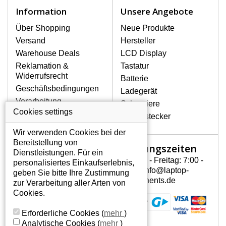
Zu den häufigsten Beschädigungen
Information
Unsere Angebote
gehören mechanische Schäden, z. B.
ein geborstenes Display oder Risse.
Über Shopping
Neue Produkte
Ferner senkrechte Streifen, das Display
Versand
Hersteller
leuchtet nicht, blinkt unregelmäßig oder
Warehouse Deals
LCD Display
ist ungleichmäßig hell.
Reklamation &
Tastatur
Widerrufsrecht
Batterie
LCD DISPLAYS LP156WH1 0J553H
Geschäftsbedingungen
Ladegerät
VON HÖCHSTER QUALITÄT!
Verarbeitung
Scharniere
Auf Lager halten wir nur
personenbezogener
Cookies settings
Gerätestecker
Originaldisplays, die die hohe
Daten
Qualitätsklasse A+ erfüllen, also ohne
Wir verwenden Cookies bei der
Über uns - Impressum
mangelhafte Pixel, und zwar über die
Bereitstellung von
Öffnungszeiten
Mein Konto
gesamte Garantiezeit. Zum Beispiel
Dienstleistungen. Für ein
von den globalen Herstellern AUO,
Montag - Freitag: 7:00 -
personalisiertes Einkaufserlebnis,
Mein Konto
Chi-Mei, Toshiba, Hannstar,
15:30 info@laptop-
geben Sie bitte Ihre Zustimmung
Persönliche Daten
Chunghwa, Samsung, LG Phillips und
components.de
zur Verarbeitung aller Arten von
Sharp.
Addressen
Cookies.
Bestellverlauf
WIE KÖNNEN SIE FESTSTELLEN,
Erforderliche Cookies
(
mehr
)
WELCHES DISPLAY SIE FÜR IHREN
Analytische Cookies
(
mehr
)
NOTEBOOK LP156WH1 0J553H