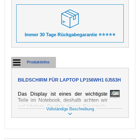
Immer 30 Tage Rückgabegarantie ⭐⭐⭐⭐⭐
Produktinfos
BILDSCHIRM FÜR LAPTOP LP156WH1 0J553H
Das Display ist eines der wichtigste
Teile im Notebook, deshalb achten wir
auf höchste Qualität dieses Ersatzteils.
Vollständige Beschreibung
Er dient zur Darstellung von Texten und
Bildern in verschiedener Form. Zu
seiner Beschädigung kommt es sehr
schnell, deshalb ist es wichtig, mit dem
Notebook höchst vorsichtig umzugehen.