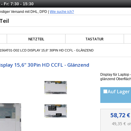
- Fr: 7:30 - 15:30
nstiger Versand mit DHL, DPD |
Wie suche ich?
NETZTEIL
TASTATUR
56AT01-D02 LCD DISPLAY 15,6“ 30PIN HD CCFL - GLÄNZEND
play 15,6“ 30Pin HD CCFL - Glänzend
Display für Lapto
g
länzend Oberfläc
🟩Auf Lager 
58,72 €
49,35 €
oh