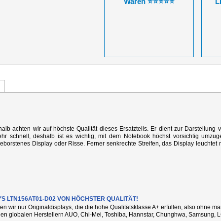
Waren ⭐⭐⭐⭐⭐
L
alb achten wir auf höchste Qualität dieses Ersatzteils. Er dient zur Darstellung 
r schnell, deshalb ist es wichtig, mit dem Notebook höchst vorsichtig umzug
rstenes Display oder Risse. Ferner senkrechte Streifen, das Display leuchtet n
YS LTN156AT01-D02 VON HÖCHSTER QUALITÄT!
ten wir nur Originaldisplays, die die hohe Qualitätsklasse A+ erfüllen, also ohne 
den globalen Herstellern AUO, Chi-Mei, Toshiba, Hannstar, Chunghwa, Samsung, L