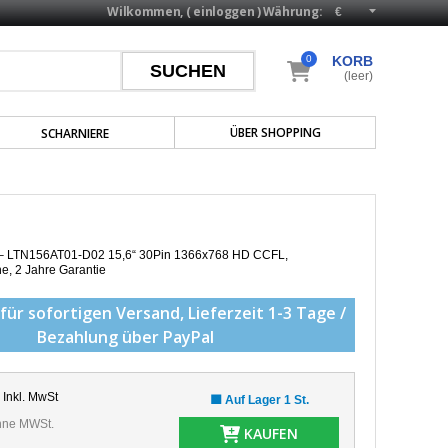
Wilkommen, (
einloggen
)
Währung:
0
KORB
(leer)
ÜBER SHOPPING
SCHARNIERE
p – LTN156AT01-D02 15,6“ 30Pin 1366x768 HD CCFL,
he,
2 Jahre Garantie
für sofortigen Versand,
Lieferzeit 1-3 Tage /
Bezahlung über PayPal
Inkl. MwSt
🟩 Auf Lager 1 St.
ne MWSt.
KAUFEN