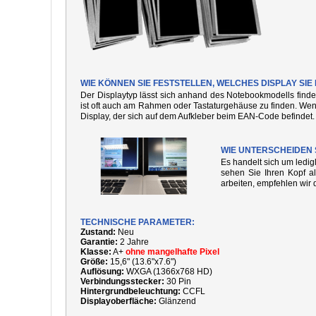
WIE KÖNNEN SIE FESTSTELLEN, WELCHES DISPLAY SI
Der Displaytyp lässt sich anhand des Notebookmodells finde
ist oft auch am Rahmen oder Tastaturgehäuse zu finden. We
Display, der sich auf dem Aufkleber beim EAN-Code befindet.
WIE UNTERSCHEIDEN 
Es handelt sich um ledi
sehen Sie Ihren Kopf al
arbeiten, empfehlen wir 
TECHNISCHE PARAMETER:
Zustand:
Neu
Garantie:
2 Jahre
Klasse:
A+
ohne mangelhafte Pixel
Größe:
15,6" (13.6"x7.6")
Auflösung:
WXGA (1366x768 HD)
Verbindungsstecker:
30 Pin
Hintergrundbeleuchtung:
CCFL
Displayoberfläche:
Glänzend