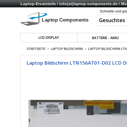
Laptop-Ersatzteile /
info(at)laptop-components.de
/ Mo 
Schneller und gü
LCD DISPLAY
BATTERIE - AKKU
STARTSEITE
LAPTOP BILDSCHIRM
LAPTOP BILDSCHIRM LTN1
>
>
Laptop Bildschirm LTN156AT01-D02 LCD Dis