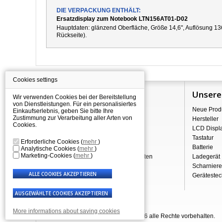
DIE VERPACKUNG ENTHÄLT:
Ersatzdisplay zum Notebook LTN156AT01-D02
Hauptdaten: g
länzend
Oberfläche,
Größe 14,6", Auflösung 13
Rückseite).
Cookies settings
Information
Unsere
Wir verwenden Cookies bei der Bereitstellung
von Dienstleistungen. Für ein personalisiertes
Über Shopping
Neue Prod
Einkaufserlebnis, geben Sie bitte Ihre
Zustimmung zur Verarbeitung aller Arten von
Versand
Hersteller
Cookies.
Warehouse Deals
LCD Displ
Reklamation & Widerrufsrecht
Tastatur
Erforderliche Cookies
(
mehr
)
Geschäftsbedingungen
Batterie
Analytische Cookies
(
mehr
)
Marketing-Cookies
(
mehr
)
Verarbeitung personenbezogener Daten
Ladegerät
Über uns - Impressum
Scharniere
Gerätestec
More informations about saving cookies
© Laptop-Components.de 2007 - 2026 alle Rechte vorbehalten.