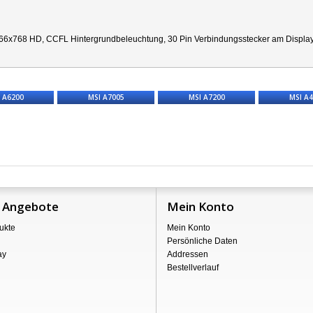
66x768 HD, CCFL Hintergrundbeleuchtung, 30 Pin Verbindungsstecker am Display re
 A6200
MSI A7005
MSI A7200
MSI A
 Angebote
Mein Konto
ukte
Mein Konto
Persönliche Daten
ay
Addressen
Bestellverlauf