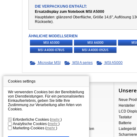
DIE VERPACKUNG ENTHÄLT:
Ersatzdisplay zum Notebook MSI A5000
Hauptdaten: g
länzend
Oberfläche,
Größe 14,6", Auflösung 13
Rückseite).
ÄHNLICHE MODELLSERIEN
MSI A5000
MSI A6000
MSI
MSI A4000-078US
MSI A4000-092US
Microstar MSI
MSI A series
MSI A5000
Cookies settings
Information
Unsere
Wir verwenden Cookies bei der Bereitstellung
von Dienstleistungen. Für ein personalisiertes
Über Shopping
Neue Prod
Einkaufserlebnis, geben Sie bitte Ihre
Zustimmung zur Verarbeitung aller Arten von
Versand
Hersteller
Cookies.
Warehouse Deals
LCD Displ
Reklamation & Widerrufsrecht
Tastatur
Erforderliche Cookies
(
mehr
)
Geschäftsbedingungen
Batterie
Analytische Cookies
(
mehr
)
Marketing-Cookies
(
mehr
)
Verarbeitung personenbezogener Daten
Ladegerät
Über uns - Impressum
Scharniere