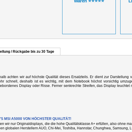
Waren ⭐⭐⭐⭐⭐
L
ellung / Rückgabe bis zu 30 Tage
alb achten wir auf höchste Qualität dieses Ersatzteils. Er dient zur Darstellung 
r schnell, deshalb ist es wichtig, mit dem Notebook höchst vorsichtig umzug
rstenes Display oder Risse. Ferner senkrechte Streifen, das Display leuchtet n
YS MSI A5000 VON HÖCHSTER QUALITÄT!
ten wir nur Originaldisplays, die die hohe Qualitätsklasse A+ erfüllen, also ohne 
den globalen Herstellern AUO, Chi-Mei, Toshiba, Hannstar, Chunghwa, Samsung, L