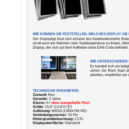
WIE KÖNNEN SIE FESTSTELLEN, WELCHES DISPLAY SI
Der Displaytyp lässt sich anhand des Notebookmodells finde
ist oft auch am Rahmen oder Tastaturgehäuse zu finden. We
Display, der sich auf dem Aufkleber beim EAN-Code befindet.
WIE UNTERSCHEIDEN 
Es handelt sich um ledi
sehen Sie Ihren Kopf al
arbeiten, empfehlen wir 
TECHNISCHE PARAMETER:
Zustand:
Neu
Garantie:
2 Jahre
Klasse:
A+
ohne mangelhafte Pixel
Größe:
15,6" (13.6"x7.6")
Auflösung:
WXGA (1366x768 HD)
Verbindungsstecker:
30 Pin
Hintergrundbeleuchtung:
CCFL
Displayoberfläche:
Glänzend