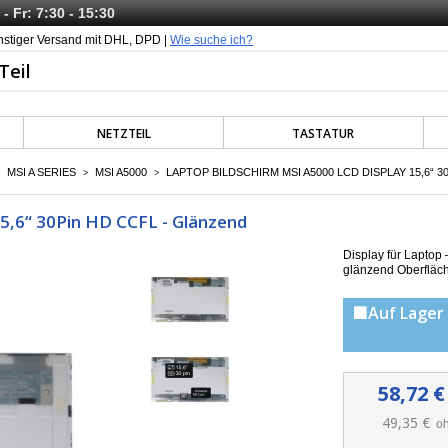
- Fr: 7:30 - 15:30
nstiger Versand mit DHL, DPD |
Wie suche ich?
NETZTEIL
TASTATUR
MSI A SERIES
MSI A5000
LAPTOP BILDSCHIRM MSI A5000 LCD DISPLAY 15,6“ 
>
>
5,6“ 30Pin HD CCFL - Glänzend
Display für Lapto
g
länzend Oberfläc
🟩Auf Lager 
58,72 €
49,35 €
oh