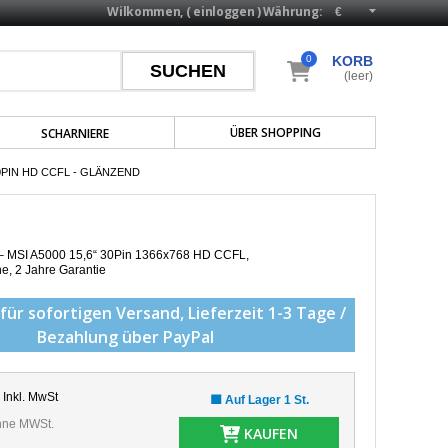
Wilkommen, (
einloggen
)
Währung:
0
KORB
(leer)
ÜBER SHOPPING
SCHARNIERE
30PIN HD CCFL - GLÄNZEND
p – MSI A5000 15,6“ 30Pin 1366x768 HD CCFL,
he,
2 Jahre Garantie
für sofortigen Versand,
Lieferzeit 1-3 Tage /
Bezahlung über PayPal
Inkl. MwSt
🟩 Auf Lager 1 St.
ne MWSt.
KAUFEN