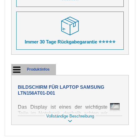
Immer 30 Tage Rückgabegarantie ⭐⭐⭐⭐⭐
Produktinfos
BILDSCHIRM FÜR LAPTOP SAMSUNG
LTN156AT01-D01
Das Display ist eines der wichtigste
Teile im Notebook, deshalb achten wir
Vollständige Beschreibung
auf höchste Qualität dieses Ersatzteils.
Er dient zur Darstellung von Texten und
Bildern in verschiedener Form. Zu
seiner Beschädigung kommt es sehr