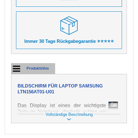
Immer 30 Tage Rückgabegarantie ⭐⭐⭐⭐⭐
Produktinfos
BILDSCHIRM FÜR LAPTOP SAMSUNG
LTN156AT01-U01
Das Display ist eines der wichtigste
Teile im Notebook, deshalb achten wir
Vollständige Beschreibung
auf höchste Qualität dieses Ersatzteils.
Er dient zur Darstellung von Texten und
Bildern in verschiedener Form. Zu
seiner Beschädigung kommt es sehr