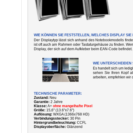
WIE KÖNNEN SIE FESTSTELLEN, WELCHES DISPLAY SIE
Der Displaytyp lässt sich anhand des Notebookmodells finde
ist oft auch am Rahmen oder Tastaturgehäuse zu finden. We
Display, der sich auf dem Aufkleber beim EAN-Code befindet.
WIE UNTERSCHEIDEN 
Es handelt sich um ledi
sehen Sie Ihren Kopf al
arbeiten, empfehlen wir 
TECHNISCHE PARAMETER:
Zustand:
Neu
Garantie:
2 Jahre
Klasse:
A+
ohne mangelhafte Pixel
Größe:
15,6" (13.6"x7.6")
Auflösung:
WXGA (1366x768 HD)
Verbindungsstecker:
30 Pin
Hintergrundbeleuchtung:
CCFL
Displayoberfläche:
Glänzend