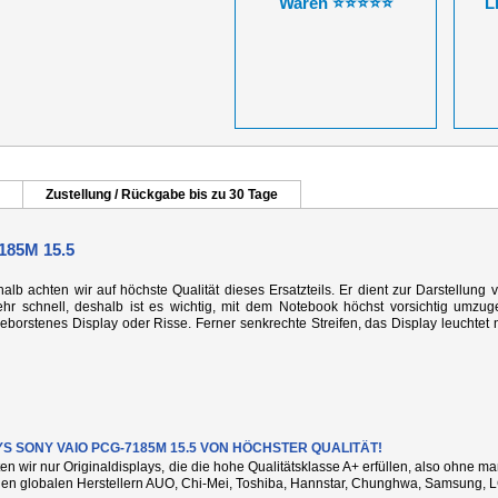
Waren ⭐⭐⭐⭐⭐
L
Zustellung / Rückgabe bis zu 30 Tage
85M 15.5
alb achten wir auf höchste Qualität dieses Ersatzteils. Er dient zur Darstellung 
r schnell, deshalb ist es wichtig, mit dem Notebook höchst vorsichtig umzug
rstenes Display oder Risse. Ferner senkrechte Streifen, das Display leuchtet n
YS SONY VAIO PCG-7185M 15.5 VON HÖCHSTER QUALITÄT!
ten wir nur Originaldisplays, die die hohe Qualitätsklasse A+ erfüllen, also ohne 
den globalen Herstellern AUO, Chi-Mei, Toshiba, Hannstar, Chunghwa, Samsung, L