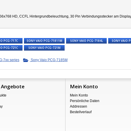
66x768 HD, CCFL Hintergrundbeleuchtung, 30 Pin Verbindungsstecker am Display re
IO PCG-717C
SONY VAIO PCG-71811M
SONY VAIO PCG-7184L
SONY VAIO 
IO PCG-721C
SONY VAIO PCG-721M
-7xx series
Sony Vaio PCG-7185M
 Angebote
Mein Konto
ukte
Mein Konto
Persönliche Daten
ay
Addressen
Bestellverlauf