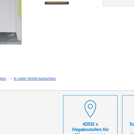
cken
In voller Größe betrachten
42032 x
So
Abgabestellen für