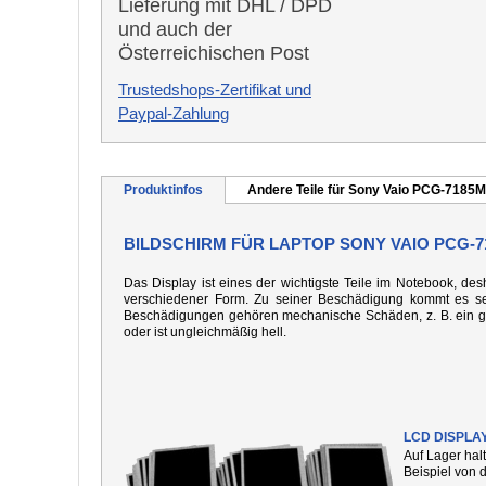
Lieferung mit DHL / DPD
und auch der
Österreichischen Post
Trustedshops-Zertifikat und
Paypal-Zahlung
Produktinfos
Andere Teile für Sony Vaio PCG-7185M
BILDSCHIRM FÜR LAPTOP SONY VAIO PCG-71
Das Display ist eines der wichtigste Teile im Notebook, desh
verschiedener Form. Zu seiner Beschädigung kommt es seh
Beschädigungen gehören mechanische Schäden, z. B. ein gebo
oder ist ungleichmäßig hell.
LCD DISPLA
Auf Lager hal
Beispiel von 