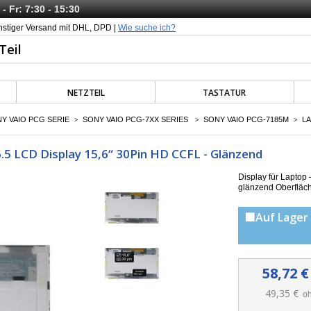
- Fr: 7:30 - 15:30
nstiger Versand mit DHL, DPD |
Wie suche ich?
NETZTEIL
TASTATUR
Y VAIO PCG SERIE
SONY VAIO PCG-7XX SERIES
SONY VAIO PCG-7185M
LA
>
>
>
5 LCD Display 15,6“ 30Pin HD CCFL - Glänzend
Display für Lapto
g
länzend Oberfläc
🟩Auf Lager 
58,72 €
49,35 €
oh