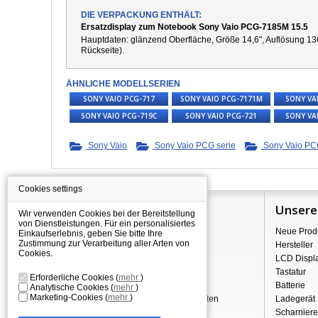
DIE VERPACKUNG ENTHÄLT:
Ersatzdisplay zum Notebook Sony Vaio PCG-7185M 15.5
Hauptdaten: g
länzend
Oberfläche,
Größe 14,6", Auflösung 13
Rückseite).
ÄHNLICHE MODELLSERIEN
SONY VAIO PCG-717
SONY VAIO PCG-7171M
SONY VA
SONY VAIO PCG-719C
SONY VAIO PCG-721
SONY VA
Sony Vaio
Sony Vaio PCG serie
Sony Vaio PCG
Cookies settings
Information
Unsere
Wir verwenden Cookies bei der Bereitstellung
von Dienstleistungen. Für ein personalisiertes
Über Shopping
Neue Prod
Einkaufserlebnis, geben Sie bitte Ihre
Zustimmung zur Verarbeitung aller Arten von
Versand
Hersteller
Cookies.
Warehouse Deals
LCD Displ
Reklamation & Widerrufsrecht
Tastatur
Erforderliche Cookies
(
mehr
)
Geschäftsbedingungen
Batterie
Analytische Cookies
(
mehr
)
Marketing-Cookies
(
mehr
)
Verarbeitung personenbezogener Daten
Ladegerät
Über uns - Impressum
Scharniere