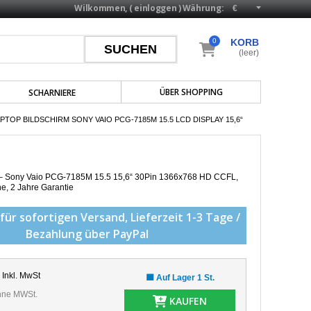
Wilkommen, (
einloggen
)
Währung:
0
KORB
(leer)
ÜBER SHOPPING
SCHARNIERE
PTOP BILDSCHIRM SONY VAIO PCG-7185M 15.5 LCD DISPLAY 15,6“
p – Sony Vaio PCG-7185M 15.5 15,6“ 30Pin 1366x768 HD CCFL,
he,
2 Jahre Garantie
für sofortigen Versand,
Lieferzeit 1-3 Tage /
Bezahlung über PayPal
Inkl. MwSt
🟩 Auf Lager 1 St.
ne MWSt.
KAUFEN