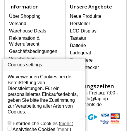
Notebook höchst vorsichtig umzugehen.
Information
Unsere Angebote
Zu den häufigsten Beschädigungen
gehören mechanische Schäden, z. B.
Über Shopping
Neue Produkte
ein geborstenes Display oder Risse.
Versand
Hersteller
Ferner senkrechte Streifen, das Display
Warehouse Deals
LCD Display
leuchtet nicht, blinkt unregelmäßig oder
Reklamation &
Tastatur
ist ungleichmäßig hell.
Widerrufsrecht
Batterie
Geschäftsbedingungen
Ladegerät
LCD DISPLAYS SONY VAIO VGN-
Verarbeitung
Scharniere
NW100 VON HÖCHSTER
personenbezogener
Cookies settings
QUALITÄT!
Gerätestecker
Daten
Auf Lager halten wir nur
Wir verwenden Cookies bei der
Über uns - Impressum
Originaldisplays, die die hohe
Bereitstellung von
Öffnungszeiten
Mein Konto
Qualitätsklasse A+ erfüllen, also ohne
Dienstleistungen. Für ein
mangelhafte Pixel, und zwar über die
Montag - Freitag: 7:00 -
personalisiertes Einkaufserlebnis,
Mein Konto
gesamte Garantiezeit. Zum Beispiel
15:30 info@laptop-
geben Sie bitte Ihre Zustimmung
Persönliche Daten
von den globalen Herstellern AUO,
components.de
zur Verarbeitung aller Arten von
Chi-Mei, Toshiba, Hannstar,
Addressen
Cookies.
Chunghwa, Samsung, LG Phillips und
Bestellverlauf
Sharp.
Erforderliche Cookies
(
mehr
)
Analytische Cookies
(
mehr
)
WIE KÖNNEN SIE FESTSTELLEN,