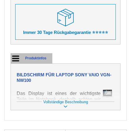
Immer 30 Tage Rückgabegarantie ⭐⭐⭐⭐⭐
Produktinfos
BILDSCHIRM FÜR LAPTOP SONY VAIO VGN-
NW100
Das Display ist eines der wichtigste
Teile im Notebook, deshalb achten wir
Vollständige Beschreibung
auf höchste Qualität dieses Ersatzteils.
Er dient zur Darstellung von Texten und
Bildern in verschiedener Form. Zu
seiner Beschädigung kommt es sehr
schnell, deshalb ist es wichtig, mit dem