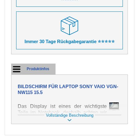
Immer 30 Tage Rückgabegarantie ⭐⭐⭐⭐⭐
Produktinfos
BILDSCHIRM FÜR LAPTOP SONY VAIO VGN-
NW115 15.5
Das Display ist eines der wichtigste
Teile im Notebook, deshalb achten wir
Vollständige Beschreibung
auf höchste Qualität dieses Ersatzteils.
Er dient zur Darstellung von Texten und
Bildern in verschiedener Form. Zu
seiner Beschädigung kommt es sehr