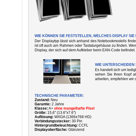
WIE KÖNNEN SIE FESTSTELLEN, WELCHES DISPLAY SI
Der Displaytyp lässt sich anhand des Notebookmodells finde
ist oft auch am Rahmen oder Tastaturgehäuse zu finden. We
Display, der sich auf dem Aufkleber beim EAN-Code befindet.
WIE UNTERSCHEIDEN 
Es handelt sich um ledi
sehen Sie Ihren Kopf al
arbeiten, empfehlen wir 
TECHNISCHE PARAMETER:
Zustand:
Neu
Garantie:
2 Jahre
Klasse:
A+
ohne mangelhafte Pixel
Größe:
15,6" (13.6"x7.6")
Auflösung:
WXGA (1366x768 HD)
Verbindungsstecker:
30 Pin
Hintergrundbeleuchtung:
CCFL
Displayoberfläche:
Glänzend