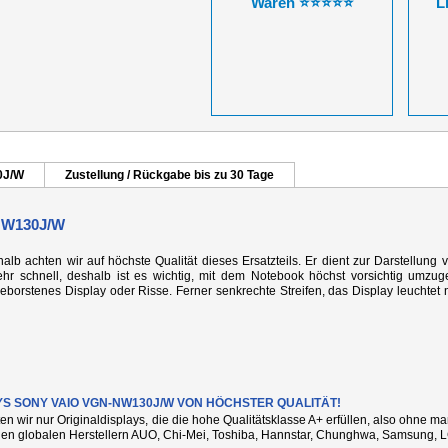
Waren ⭐⭐⭐⭐⭐
L
0J/W
Zustellung / Rückgabe bis zu 30 Tage
NW130J/W
alb achten wir auf höchste Qualität dieses Ersatzteils. Er dient zur Darstellung 
r schnell, deshalb ist es wichtig, mit dem Notebook höchst vorsichtig umzug
rstenes Display oder Risse. Ferner senkrechte Streifen, das Display leuchtet n
YS SONY VAIO VGN-NW130J/W VON HÖCHSTER QUALITÄT!
ten wir nur Originaldisplays, die die hohe Qualitätsklasse A+ erfüllen, also ohne 
den globalen Herstellern AUO, Chi-Mei, Toshiba, Hannstar, Chunghwa, Samsung, L