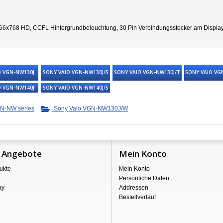
66x768 HD, CCFL Hintergrundbeleuchtung, 30 Pin Verbindungsstecker am Display re
O VGN-NW130J
SONY VAIO VGN-NW130J/S
SONY VAIO VGN-NW130J/T
SONY VAIO VG
O VGN-NW140J
SONY VAIO VGN-NW140J/S
N-NW series
Sony Vaio VGN-NW130J/W
 Angebote
Mein Konto
ukte
Mein Konto
Persönliche Daten
ay
Addressen
Bestellverlauf