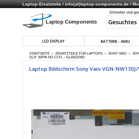
Laptop-Ersatzteile /
info(at)laptop-components.de
/ Mo 
Schneller und gü
LCD DISPLAY
BATTERIE - AKKU
STARTSEITE
ERSATZTEILE FÜR LAPTOPS
SONY VAIO
SON
>
>
>
15,6“ 30PIN HD CCFL - GLÄNZEND
Laptop Bildschirm Sony Vaio VGN-NW130J/W