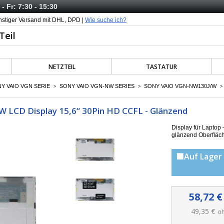
- Fr: 7:30 - 15:30
nstiger Versand mit DHL, DPD |
Wie suche ich?
NETZTEIL
TASTATUR
Y VAIO VGN SERIE
SONY VAIO VGN-NW SERIES
SONY VAIO VGN-NW130J/W
>
>
>
 LCD Display 15,6“ 30Pin HD CCFL - Glänzend
Display für Lapto
g
länzend Oberfläc
🟩Auf Lager 
58,72 €
49,35 €
oh