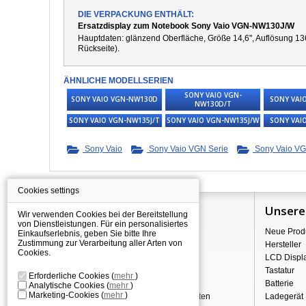
DIE VERPACKUNG ENTHÄLT:
Ersatzdisplay zum Notebook Sony Vaio VGN-NW130J/W
Hauptdaten: g
länzend
Oberfläche,
Größe 14,6", Auflösung 13
Rückseite).
ÄHNLICHE MODELLSERIEN
SONY VAIO VGN-
SONY VAIO VGN-NW130D
SONY VAI
NW130D/T
SONY VAIO VGN-NW135J/T
SONY VAIO VGN-NW135J/W
SONY VAI
Sony Vaio
Sony Vaio VGN Serie
Sony Vaio VG
Cookies settings
Information
Unsere
Wir verwenden Cookies bei der Bereitstellung
von Dienstleistungen. Für ein personalisiertes
Über Shopping
Neue Prod
Einkaufserlebnis, geben Sie bitte Ihre
Zustimmung zur Verarbeitung aller Arten von
Versand
Hersteller
Cookies.
Warehouse Deals
LCD Displ
Reklamation & Widerrufsrecht
Tastatur
Erforderliche Cookies
(
mehr
)
Geschäftsbedingungen
Batterie
Analytische Cookies
(
mehr
)
Marketing-Cookies
(
mehr
)
Verarbeitung personenbezogener Daten
Ladegerät