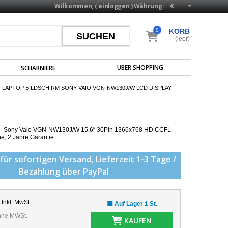
Wilkommen, (
einloggen
)
Währung:
0
KORB
(leer)
ÜBER SHOPPING
SCHARNIERE
LAPTOP BILDSCHIRM SONY VAIO VGN-NW130J/W LCD DISPLAY
p – Sony Vaio VGN-NW130J/W 15,6“ 30Pin 1366x768 HD CCFL,
he,
2 Jahre Garantie
für sofortigen Versand,
Lieferzeit 1-3 Tage /
Bezahlung über PayPal
Inkl. MwSt
🟩 Auf Lager 1 St.
ne MWSt.
KAUFEN