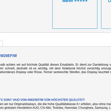
Waren ⭐⭐⭐⭐⭐
L
NW20EF/W
alb achten wir auf höchste Qualität dieses Ersatzteils. Er dient zur Darstellung 
r schnell, deshalb ist es wichtig, mit dem Notebook höchst vorsichtig umzug
rstenes Display oder Risse. Ferner senkrechte Streifen, das Display leuchtet n
YS SONY VAIO VGN-NW20EF/W VON HÖCHSTER QUALITÄT!
ten wir nur Originaldisplays, die die hohe Qualitätsklasse A+ erfüllen, also ohne 
den globalen Herstellern AUO, Chi-Mei, Toshiba, Hannstar, Chunghwa, Samsung, L