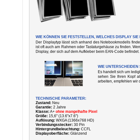
WIE KÖNNEN SIE FESTSTELLEN, WELCHES DISPLAY SI
Der Displaytyp lässt sich anhand des Notebookmodells finde
ist oft auch am Rahmen oder Tastaturgehäuse zu finden. We
Display, der sich auf dem Aufkleber beim EAN-Code befindet.
WIE UNTERSCHEIDEN 
Es handelt sich um ledi
sehen Sie Ihren Kopf al
arbeiten, empfehlen wir 
TECHNISCHE PARAMETER:
Zustand:
Neu
Garantie:
2 Jahre
Klasse:
A+
ohne mangelhafte Pixel
Größe:
15,6" (13.6"x7.6")
Auflösung:
WXGA (1366x768 HD)
Verbindungsstecker:
30 Pin
Hintergrundbeleuchtung:
CCFL
Displayoberfläche:
Glänzend