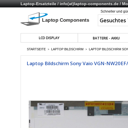
Laptop-Ersatzteile /
info(at)laptop-components.de
/ Mo 
Schneller und gü
LCD DISPLAY
BATTERIE - AKKU
STARTSEITE
LAPTOP BILDSCHIRM
LAPTOP BILDSCHIRM SON
>
>
Laptop Bildschirm Sony Vaio VGN-NW20EF/W