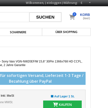
Wilkommen, (
einloggen
)
Währung:
0
KORB
(leer)
ÜBER SHOPPING
SCHARNIERE
p – Sony Vaio VGN-NW20EF/W 15,6“ 30Pin 1366x768 HD CCFL,
he,
2 Jahre Garantie
für sofortigen Versand,
Lieferzeit 1-3 Tage /
Bezahlung über PayPal
Inkl. MwSt
🟩 Auf Lager 1 St.
ne MWSt.
KAUFEN