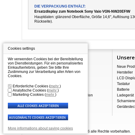
DIE VERPACKUNG ENTHÄLT:
Ersatzdisplay zum Notebook Sony Vaio VGN-NW20EF/W
Hauptdaten: g
länzend
Oberfläche,
Größe 14,6", Auflösung 13
Rückseite).
Cookies settings
Information
Unsere
Wir verwenden Cookies bei der Bereitstellung
von Dienstleistungen. Für ein personalisiertes
Über Shopping
Neue Prod
Einkaufserlebnis, geben Sie bitte Ihre
Zustimmung zur Verarbeitung aller Arten von
Versand
Hersteller
Cookies.
Warehouse Deals
LCD Displ
Reklamation & Widerrufsrecht
Tastatur
Erforderliche Cookies
(
mehr
)
Geschäftsbedingungen
Batterie
Analytische Cookies
(
mehr
)
Marketing-Cookies
(
mehr
)
Verarbeitung personenbezogener Daten
Ladegerät
Über uns - Impressum
Scharniere
Gerätestec
More informations about saving cookies
© Laptop-Components.de 2007 - 2026 alle Rechte vorbehalten.