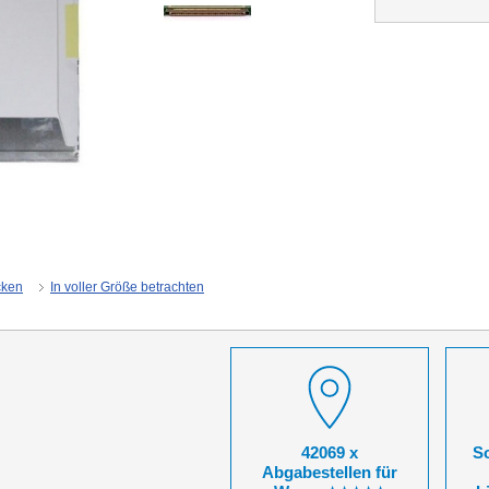
cken
In voller Größe betrachten
42069 x
So
Abgabestellen für