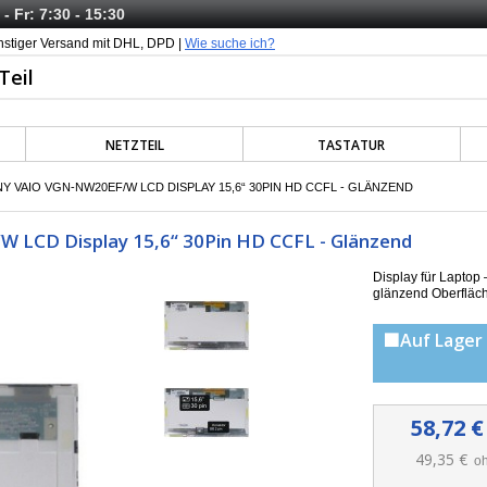
- Fr: 7:30 - 15:30
nstiger Versand mit DHL, DPD |
Wie suche ich?
NETZTEIL
TASTATUR
Y VAIO VGN-NW20EF/W LCD DISPLAY 15,6“ 30PIN HD CCFL - GLÄNZEND
 LCD Display 15,6“ 30Pin HD CCFL - Glänzend
Display für Lapto
g
länzend Oberfläc
🟩Auf Lager 
58,72 €
49,35 €
oh