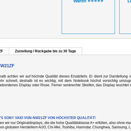
Waren ⭐⭐⭐⭐⭐
L
ZF
Zustellung / Rückgabe bis zu 30 Tage
NW21ZF
alb achten wir auf höchste Qualität dieses Ersatzteils. Er dient zur Darstellung 
r schnell, deshalb ist es wichtig, mit dem Notebook höchst vorsichtig umzug
rstenes Display oder Risse. Ferner senkrechte Streifen, das Display leuchtet n
YS SONY VAIO VGN-NW21ZF VON HÖCHSTER QUALITÄT!
ten wir nur Originaldisplays, die die hohe Qualitätsklasse A+ erfüllen, also ohne 
den globalen Herstellern AUO, Chi-Mei, Toshiba, Hannstar, Chunghwa, Samsung, L