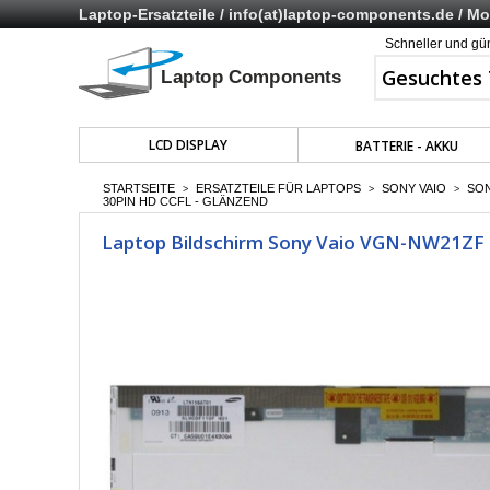
Laptop-Ersatzteile /
info(at)laptop-components.de
/ Mo 
Schneller und gü
LCD DISPLAY
BATTERIE - AKKU
STARTSEITE
ERSATZTEILE FÜR LAPTOPS
SONY VAIO
SON
>
>
>
30PIN HD CCFL - GLÄNZEND
Laptop Bildschirm Sony Vaio VGN-NW21ZF L