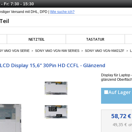
- Fr: 7:30 - 15:30
nstiger Versand mit DHL, DPD |
Wie suche ich?
NETZTEIL
TASTATUR
Y VAIO VGN SERIE
SONY VAIO VGN-NW SERIES
SONY VAIO VGN-NW21ZF
L
>
>
>
CD Display 15,6“ 30Pin HD CCFL - Glänzend
Display für Lapto
g
länzend Oberfläc
🟩Auf Lager 
58,72 €
49,35 €
oh