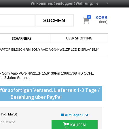
Wilkommen, (
einloggen
)
Währung:
0
KORB
(leer)
ÜBER SHOPPING
SCHARNIERE
APTOP BILDSCHIRM SONY VAIO VGN-NW21ZF LCD DISPLAY 15,6“
p – Sony Vaio VGN-NW21ZF 15,6“ 30Pin 1366x768 HD CCFL,
he,
2 Jahre Garantie
für sofortigen Versand,
Lieferzeit 1-3 Tage /
Bezahlung über PayPal
Inkl. MwSt
🟩 Auf Lager 1 St.
ne MWSt.
KAUFEN