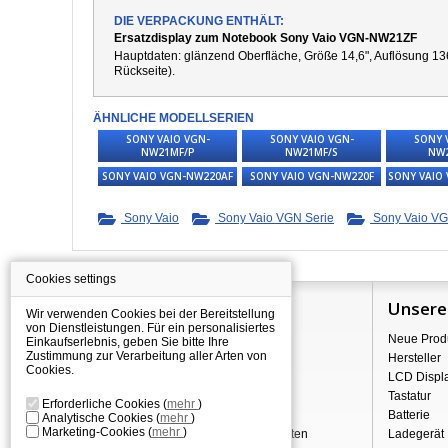
DIE VERPACKUNG ENTHÄLT:
Ersatzdisplay zum Notebook Sony Vaio VGN-NW21ZF
Hauptdaten: g
länzend
Oberfläche,
Größe 14,6", Auflösung 13
Rückseite).
ÄHNLICHE MODELLSERIEN
SONY VAIO VGN-
SONY VAIO VGN-
SONY 
NW21MF/P
NW21MF/S
NW
SONY VAIO VGN-NW220AF
SONY VAIO VGN-NW220F
SONY VAIO
Sony Vaio
Sony Vaio VGN Serie
Sony Vaio VG
Cookies settings
Information
Unsere
Wir verwenden Cookies bei der Bereitstellung
von Dienstleistungen. Für ein personalisiertes
Über Shopping
Neue Prod
Einkaufserlebnis, geben Sie bitte Ihre
Zustimmung zur Verarbeitung aller Arten von
Versand
Hersteller
Cookies.
Warehouse Deals
LCD Displ
Reklamation & Widerrufsrecht
Tastatur
Erforderliche Cookies
(
mehr
)
Geschäftsbedingungen
Batterie
Analytische Cookies
(
mehr
)
Marketing-Cookies
(
mehr
)
Verarbeitung personenbezogener Daten
Ladegerät