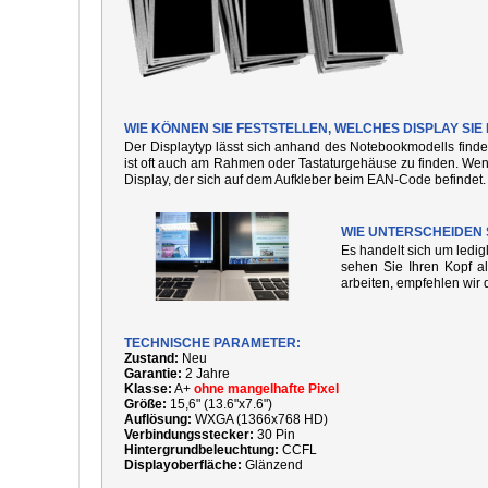
WIE KÖNNEN SIE FESTSTELLEN, WELCHES DISPLAY SI
Der Displaytyp lässt sich anhand des Notebookmodells finde
ist oft auch am Rahmen oder Tastaturgehäuse zu finden. We
Display, der sich auf dem Aufkleber beim EAN-Code befindet.
WIE UNTERSCHEIDEN 
Es handelt sich um ledi
sehen Sie Ihren Kopf al
arbeiten, empfehlen wir 
TECHNISCHE PARAMETER:
Zustand:
Neu
Garantie:
2 Jahre
Klasse:
A+
ohne mangelhafte Pixel
Größe:
15,6" (13.6"x7.6")
Auflösung:
WXGA (1366x768 HD)
Verbindungsstecker:
30 Pin
Hintergrundbeleuchtung:
CCFL
Displayoberfläche:
Glänzend