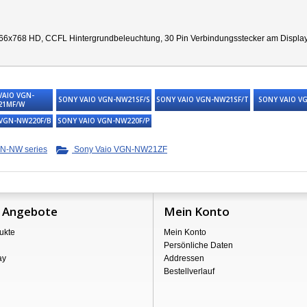
66x768 HD, CCFL Hintergrundbeleuchtung, 30 Pin Verbindungsstecker am Display re
VAIO VGN-
SONY VAIO VGN-NW21SF/S
SONY VAIO VGN-NW21SF/T
SONY VAIO V
21MF/W
 VGN-NW220F/B
SONY VAIO VGN-NW220F/P
N-NW series
Sony Vaio VGN-NW21ZF
 Angebote
Mein Konto
ukte
Mein Konto
Persönliche Daten
ay
Addressen
Bestellverlauf