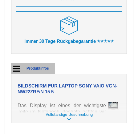
Immer 30 Tage Rückgabegarantie ⭐⭐⭐⭐⭐
Produktinfos
BILDSCHIRM FÜR LAPTOP SONY VAIO VGN-
NW22ZRF/N 15.5
Das Display ist eines der wichtigste
Teile im Notebook, deshalb achten wir
Vollständige Beschreibung
auf höchste Qualität dieses Ersatzteils.
Er dient zur Darstellung von Texten und
Bildern in verschiedener Form. Zu
seiner Beschädigung kommt es sehr