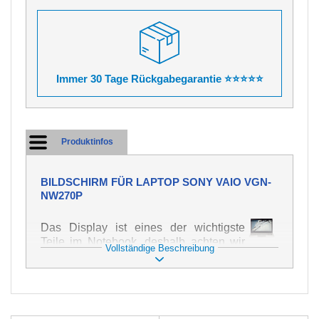
Immer 30 Tage Rückgabegarantie ⭐⭐⭐⭐⭐
Produktinfos
BILDSCHIRM FÜR LAPTOP SONY VAIO VGN-
NW270P
Das Display ist eines der wichtigste
Teile im Notebook, deshalb achten wir
Vollständige Beschreibung
auf höchste Qualität dieses Ersatzteils.
Er dient zur Darstellung von Texten und
Bildern in verschiedener Form. Zu
seiner Beschädigung kommt es sehr
schnell, deshalb ist es wichtig, mit dem