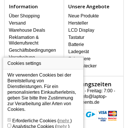
Notebook höchst vorsichtig umzugehen.
Information
Unsere Angebote
Zu den häufigsten Beschädigungen
gehören mechanische Schäden, z. B.
Über Shopping
Neue Produkte
ein geborstenes Display oder Risse.
Versand
Hersteller
Ferner senkrechte Streifen, das Display
Warehouse Deals
LCD Display
leuchtet nicht, blinkt unregelmäßig oder
Reklamation &
Tastatur
ist ungleichmäßig hell.
Widerrufsrecht
Batterie
Geschäftsbedingungen
Ladegerät
LCD DISPLAYS SONY VAIO VGN-
Verarbeitung
Scharniere
NW270P VON HÖCHSTER
personenbezogener
Cookies settings
QUALITÄT!
Gerätestecker
Daten
Auf Lager halten wir nur
Wir verwenden Cookies bei der
Über uns - Impressum
Originaldisplays, die die hohe
Bereitstellung von
Öffnungszeiten
Mein Konto
Qualitätsklasse A+ erfüllen, also ohne
Dienstleistungen. Für ein
mangelhafte Pixel, und zwar über die
Montag - Freitag: 7:00 -
personalisiertes Einkaufserlebnis,
Mein Konto
gesamte Garantiezeit. Zum Beispiel
15:30 info@laptop-
geben Sie bitte Ihre Zustimmung
Persönliche Daten
von den globalen Herstellern AUO,
components.de
zur Verarbeitung aller Arten von
Chi-Mei, Toshiba, Hannstar,
Addressen
Cookies.
Chunghwa, Samsung, LG Phillips und
Bestellverlauf
Sharp.
Erforderliche Cookies
(
mehr
)
Analytische Cookies
(
mehr
)
WIE KÖNNEN SIE FESTSTELLEN,