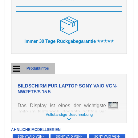
Immer 30 Tage Rückgabegarantie ⭐⭐⭐⭐⭐
Produktinfos
BILDSCHIRM FÜR LAPTOP SONY VAIO VGN-
NW2ETF/S 15.5
Das Display ist eines der wichtigste
Teile im Notebook, deshalb achten wir
Vollständige Beschreibung
auf höchste Qualität dieses Ersatzteils.
Er dient zur Darstellung von Texten und
ÄHNLICHE MODELLSERIEN
Bildern in verschiedener Form. Zu
seiner Beschädigung kommt es sehr
SONY VAIO VGN-
SONY VAIO VGN-
SONY VAIO VGN-