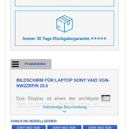
Immer 30 Tage Rückgabegarantie ⭐⭐⭐⭐⭐
Produktinfos
BILDSCHIRM FÜR LAPTOP SONY VAIO VGN-
NW2ZRF/N 15.5
Das Display ist eines der wichtigste
Teile im Notebook, deshalb achten wir
Vollständige Beschreibung
auf höchste Qualität dieses Ersatzteils.
Er dient zur Darstellung von Texten und
ÄHNLICHE MODELLSERIEN
Bildern in verschiedener Form. Zu
seiner Beschädigung kommt es sehr
SONY VAIO VGN-
SONY VAIO VGN-
SONY VAIO VGN-