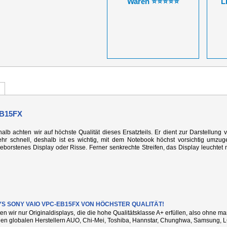
Waren ⭐⭐⭐⭐⭐
L
B15FX
alb achten wir auf höchste Qualität dieses Ersatzteils. Er dient zur Darstellung 
r schnell, deshalb ist es wichtig, mit dem Notebook höchst vorsichtig umzug
rstenes Display oder Risse. Ferner senkrechte Streifen, das Display leuchtet n
YS SONY VAIO VPC-EB15FX VON HÖCHSTER QUALITÄT!
ten wir nur Originaldisplays, die die hohe Qualitätsklasse A+ erfüllen, also ohne 
den globalen Herstellern AUO, Chi-Mei, Toshiba, Hannstar, Chunghwa, Samsung, L