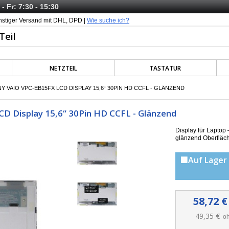
- Fr: 7:30 - 15:30
nstiger Versand mit DHL, DPD |
Wie suche ich?
NETZTEIL
TASTATUR
 VAIO VPC-EB15FX LCD DISPLAY 15,6“ 30PIN HD CCFL - GLÄNZEND
D Display 15,6“ 30Pin HD CCFL - Glänzend
Display für Lapto
g
länzend Oberfläc
🟩Auf Lager 
58,72 €
49,35 €
oh