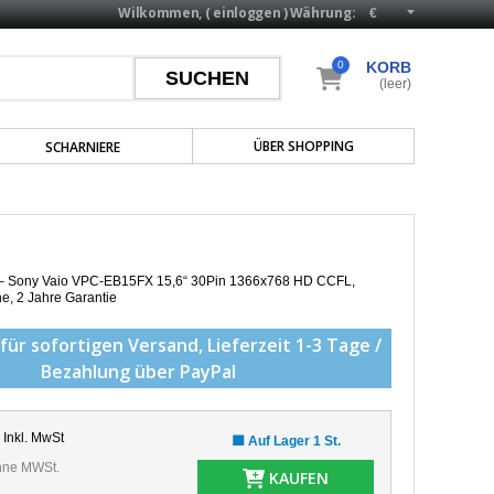
Wilkommen, (
einloggen
)
Währung:
0
KORB
(leer)
ÜBER SHOPPING
SCHARNIERE
p – Sony Vaio VPC-EB15FX 15,6“ 30Pin 1366x768 HD CCFL,
he,
2 Jahre Garantie
für sofortigen Versand,
Lieferzeit 1-3 Tage /
Bezahlung über PayPal
Inkl. MwSt
🟩 Auf Lager 1 St.
ne MWSt.
KAUFEN