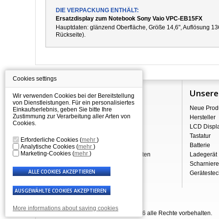
DIE VERPACKUNG ENTHÄLT:
Ersatzdisplay zum Notebook Sony Vaio VPC-EB15FX
Hauptdaten: g
länzend
Oberfläche,
Größe 14,6", Auflösung 13
Rückseite).
Cookies settings
Information
Unsere
Wir verwenden Cookies bei der Bereitstellung
von Dienstleistungen. Für ein personalisiertes
Über Shopping
Neue Prod
Einkaufserlebnis, geben Sie bitte Ihre
Zustimmung zur Verarbeitung aller Arten von
Versand
Hersteller
Cookies.
Warehouse Deals
LCD Displ
Reklamation & Widerrufsrecht
Tastatur
Erforderliche Cookies
(
mehr
)
Geschäftsbedingungen
Batterie
Analytische Cookies
(
mehr
)
Marketing-Cookies
(
mehr
)
Verarbeitung personenbezogener Daten
Ladegerät
Über uns - Impressum
Scharniere
Gerätestec
More informations about saving cookies
© Laptop-Components.de 2007 - 2026 alle Rechte vorbehalten.