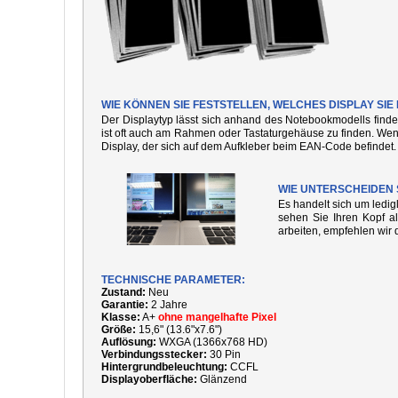
WIE KÖNNEN SIE FESTSTELLEN, WELCHES DISPLAY SI
Der Displaytyp lässt sich anhand des Notebookmodells finde
ist oft auch am Rahmen oder Tastaturgehäuse zu finden. We
Display, der sich auf dem Aufkleber beim EAN-Code befindet.
WIE UNTERSCHEIDEN 
Es handelt sich um ledi
sehen Sie Ihren Kopf al
arbeiten, empfehlen wir 
TECHNISCHE PARAMETER:
Zustand:
Neu
Garantie:
2 Jahre
Klasse:
A+
ohne mangelhafte Pixel
Größe:
15,6" (13.6"x7.6")
Auflösung:
WXGA (1366x768 HD)
Verbindungsstecker:
30 Pin
Hintergrundbeleuchtung:
CCFL
Displayoberfläche:
Glänzend