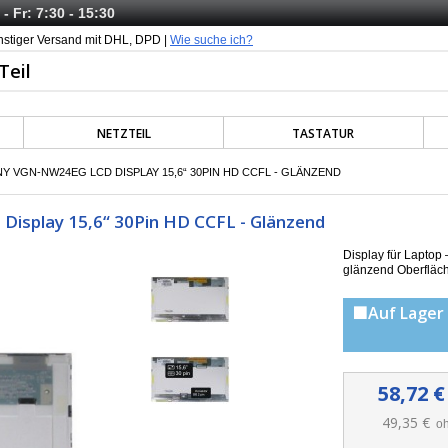
- Fr: 7:30 - 15:30
nstiger Versand mit DHL, DPD |
Wie suche ich?
NETZTEIL
TASTATUR
Y VGN-NW24EG LCD DISPLAY 15,6“ 30PIN HD CCFL - GLÄNZEND
isplay 15,6“ 30Pin HD CCFL - Glänzend
Display für Lapt
g
länzend Oberfläc
🟩Auf Lager 
58,72 €
49,35 €
oh