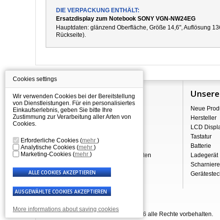
DIE VERPACKUNG ENTHÄLT:
Ersatzdisplay zum Notebook SONY VGN-NW24EG
Hauptdaten: g
länzend
Oberfläche,
Größe 14,6", Auflösung 13
Rückseite).
Cookies settings
Information
Unsere
Wir verwenden Cookies bei der Bereitstellung
von Dienstleistungen. Für ein personalisiertes
Über Shopping
Neue Prod
Einkaufserlebnis, geben Sie bitte Ihre
Zustimmung zur Verarbeitung aller Arten von
Versand
Hersteller
Cookies.
Warehouse Deals
LCD Displ
Reklamation & Widerrufsrecht
Tastatur
Erforderliche Cookies
(
mehr
)
Geschäftsbedingungen
Batterie
Analytische Cookies
(
mehr
)
Marketing-Cookies
(
mehr
)
Verarbeitung personenbezogener Daten
Ladegerät
Über uns - Impressum
Scharniere
Gerätestec
More informations about saving cookies
© Laptop-Components.de 2007 - 2026 alle Rechte vorbehalten.