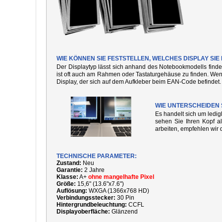
WIE KÖNNEN SIE FESTSTELLEN, WELCHES DISPLAY S
Der Displaytyp lässt sich anhand des Notebookmodells finde
ist oft auch am Rahmen oder Tastaturgehäuse zu finden. We
Display, der sich auf dem Aufkleber beim EAN-Code befindet.
WIE UNTERSCHEIDEN 
Es handelt sich um ledi
sehen Sie Ihren Kopf al
arbeiten, empfehlen wir 
TECHNISCHE PARAMETER:
Zustand:
Neu
Garantie:
2 Jahre
Klasse:
A+
ohne mangelhafte Pixel
Größe:
15,6" (13.6"x7.6")
Auflösung:
WXGA (1366x768 HD)
Verbindungsstecker:
30 Pin
Hintergrundbeleuchtung:
CCFL
Displayoberfläche:
Glänzend