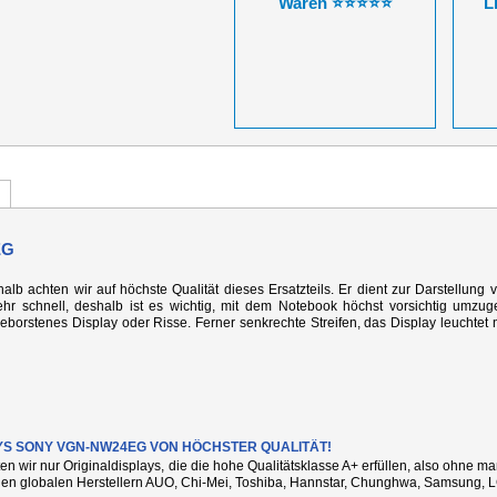
Waren ⭐⭐⭐⭐⭐
L
EG
alb achten wir auf höchste Qualität dieses Ersatzteils. Er dient zur Darstellung 
r schnell, deshalb ist es wichtig, mit dem Notebook höchst vorsichtig umzug
rstenes Display oder Risse. Ferner senkrechte Streifen, das Display leuchtet n
YS SONY VGN-NW24EG VON HÖCHSTER QUALITÄT!
ten wir nur Originaldisplays, die die hohe Qualitätsklasse A+ erfüllen, also ohne 
den globalen Herstellern AUO, Chi-Mei, Toshiba, Hannstar, Chunghwa, Samsung, L