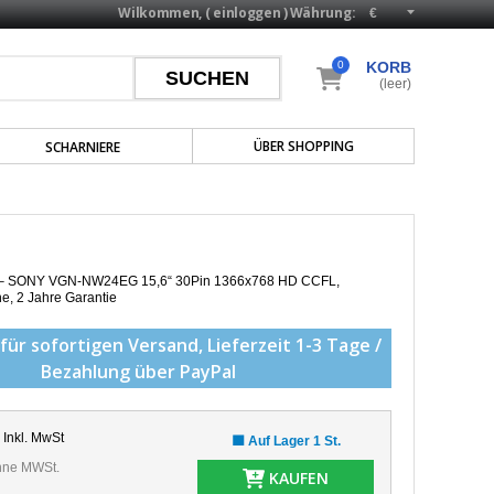
Wilkommen, (
einloggen
)
Währung:
0
KORB
(leer)
ÜBER SHOPPING
SCHARNIERE
op – SONY VGN-NW24EG 15,6“ 30Pin 1366x768 HD CCFL,
he,
2 Jahre Garantie
für sofortigen Versand,
Lieferzeit 1-3 Tage /
Bezahlung über PayPal
Inkl. MwSt
🟩 Auf Lager 1 St.
ne MWSt.
KAUFEN