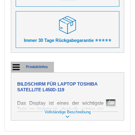
Immer 30 Tage Rückgabegarantie ⭐⭐⭐⭐⭐
Produktinfos
BILDSCHIRM FÜR LAPTOP TOSHIBA
SATELLITE L450D-119
Das Display ist eines der wichtigste
Teile im Notebook, deshalb achten wir
Vollständige Beschreibung
auf höchste Qualität dieses Ersatzteils.
Er dient zur Darstellung von Texten und
Bildern in verschiedener Form. Zu
seiner Beschädigung kommt es sehr