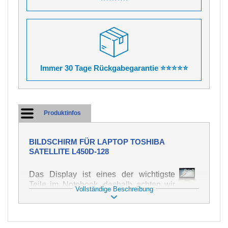
Immer 30 Tage Rückgabegarantie ⭐⭐⭐⭐⭐
Produktinfos
BILDSCHIRM FÜR LAPTOP TOSHIBA
SATELLITE L450D-128
Das Display ist eines der wichtigste
Teile im Notebook, deshalb achten wir
Vollständige Beschreibung
auf höchste Qualität dieses Ersatzteils.
Er dient zur Darstellung von Texten und
Bildern in verschiedener Form. Zu
seiner Beschädigung kommt es sehr