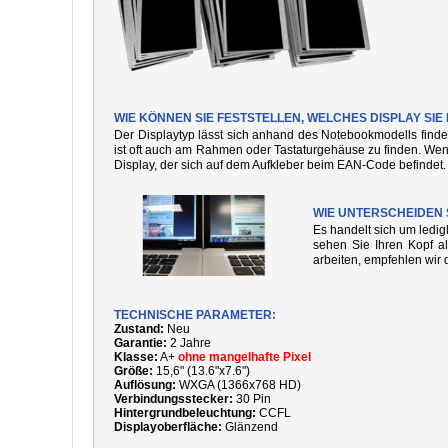
WIE KÖNNEN SIE FESTSTELLEN, WELCHES DISPLAY SIE
Der Displaytyp lässt sich anhand des Notebookmodells finde
ist oft auch am Rahmen oder Tastaturgehäuse zu finden. We
Display, der sich auf dem Aufkleber beim EAN-Code befindet.
WIE UNTERSCHEIDEN 
Es handelt sich um ledi
sehen Sie Ihren Kopf al
arbeiten, empfehlen wir 
TECHNISCHE PARAMETER:
Zustand:
Neu
Garantie:
2 Jahre
Klasse:
A+
ohne mangelhafte Pixel
Größe:
15,6" (13.6"x7.6")
Auflösung:
WXGA (1366x768 HD)
Verbindungsstecker:
30 Pin
Hintergrundbeleuchtung:
CCFL
Displayoberfläche:
Glänzend