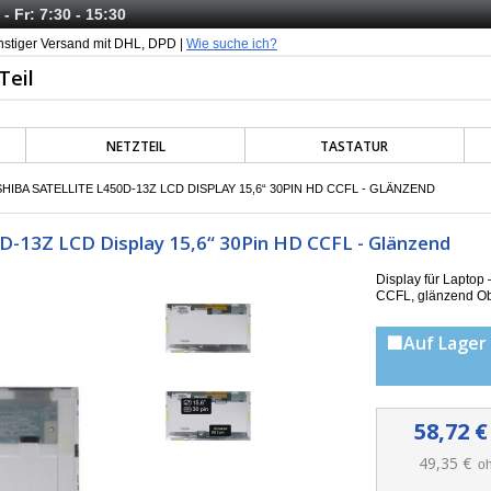
- Fr: 7:30 - 15:30
nstiger Versand mit DHL, DPD |
Wie suche ich?
NETZTEIL
TASTATUR
IBA SATELLITE L450D-13Z LCD DISPLAY 15,6“ 30PIN HD CCFL - GLÄNZEND
D-13Z LCD Display 15,6“ 30Pin HD CCFL - Glänzend
Display für Lapto
CCFL, g
länzend Ob
🟩Auf Lager 
58,72 €
49,35 €
oh