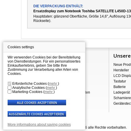
DIE VERPACKUNG ENTHÄLT:
Ersatzdisplay zum Notebook Toshiba SATELLITE L450D-1
Hauptdaten: g
länzend
Oberfläche,
Größe 14,6", Auflösung 13
Rückseite).
Cookies settings
Information
Unsere
Wir verwenden Cookies bei der Bereitstellung
von Dienstleistungen. Für ein personalisiertes
Über Shopping
Neue Prod
Einkaufserlebnis, geben Sie bitte Ihre
Zustimmung zur Verarbeitung aller Arten von
Versand
Hersteller
Cookies.
Warehouse Deals
LCD Displ
Reklamation & Widerrufsrecht
Tastatur
Erforderliche Cookies
(
mehr
)
Geschäftsbedingungen
Batterie
Analytische Cookies
(
mehr
)
Marketing-Cookies
(
mehr
)
Verarbeitung personenbezogener Daten
Ladegerät
Über uns - Impressum
Scharniere
Gerätestec
More informations about saving cookies
© Laptop-Components.de 2007 - 2026 alle Rechte vorbehalten.