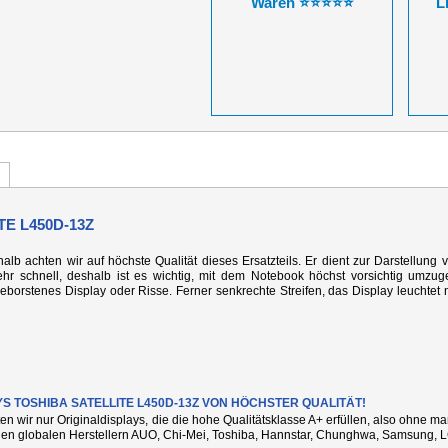
Waren ⭐⭐⭐⭐⭐
L
E L450D-13Z
alb achten wir auf höchste Qualität dieses Ersatzteils. Er dient zur Darstellung 
r schnell, deshalb ist es wichtig, mit dem Notebook höchst vorsichtig umzug
rstenes Display oder Risse. Ferner senkrechte Streifen, das Display leuchtet n
YS TOSHIBA SATELLITE L450D-13Z VON HÖCHSTER QUALITÄT!
ten wir nur Originaldisplays, die die hohe Qualitätsklasse A+ erfüllen, also ohne 
den globalen Herstellern AUO, Chi-Mei, Toshiba, Hannstar, Chunghwa, Samsung, L