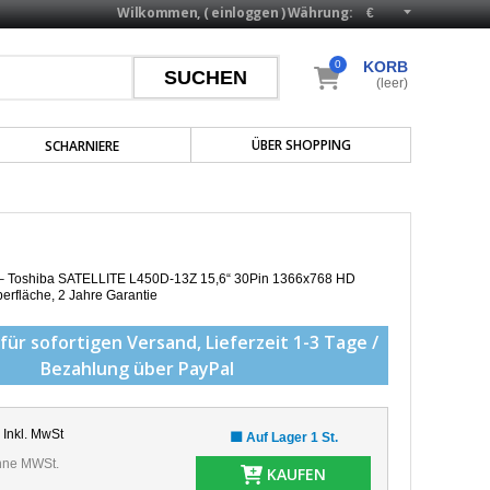
Wilkommen, (
einloggen
)
Währung:
0
KORB
(leer)
ÜBER SHOPPING
SCHARNIERE
p – Toshiba SATELLITE L450D-13Z 15,6“ 30Pin 1366x768 HD
erfläche,
2 Jahre Garantie
für sofortigen Versand,
Lieferzeit 1-3 Tage /
Bezahlung über PayPal
Inkl. MwSt
🟩 Auf Lager 1 St.
ne MWSt.
KAUFEN