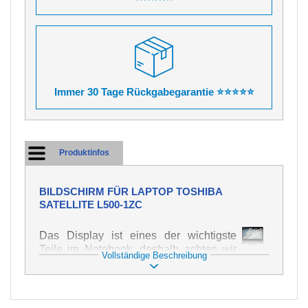
Immer 30 Tage Rückgabegarantie ⭐⭐⭐⭐⭐
Produktinfos
BILDSCHIRM FÜR LAPTOP TOSHIBA
SATELLITE L500-1ZC
Das Display ist eines der wichtigste
Teile im Notebook, deshalb achten wir
Vollständige Beschreibung
auf höchste Qualität dieses Ersatzteils.
Er dient zur Darstellung von Texten und
Bildern in verschiedener Form. Zu
seiner Beschädigung kommt es sehr