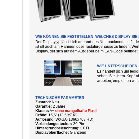
WIE KÖNNEN SIE FESTSTELLEN, WELCHES DISPLAY SI
Der Displaytyp lässt sich anhand des Notebookmodells finde
ist oft auch am Rahmen oder Tastaturgehäuse zu finden. We
Display, der sich auf dem Aufkleber beim EAN-Code befindet.
WIE UNTERSCHEIDEN 
Es handelt sich um ledi
sehen Sie Ihren Kopf al
arbeiten, empfehlen wir 
TECHNISCHE PARAMETER:
Zustand:
Neu
Garantie:
2 Jahre
Klasse:
A+
ohne mangelhafte Pixel
Größe:
15,6" (13.6"x7.6")
Auflösung:
WXGA (1366x768 HD)
Verbindungsstecker:
30 Pin
Hintergrundbeleuchtung:
CCFL
Displayoberfläche:
Glänzend