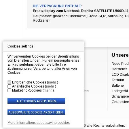
DIE VERPACKUNG ENTHÄLT:
Ersatzdisplay zum Notebook Toshiba SATELLITE L500D-1
Hauptdaten: g
länzend
Oberfläche,
Größe 14,6", Auflösung 13
Rückseite).
Cookies settings
Information
Unsere
Wir verwenden Cookies bei der Bereitstellung
von Dienstleistungen. Für ein personalisiertes
Über Shopping
Neue Prod
Einkaufserlebnis, geben Sie bitte Ihre
Zustimmung zur Verarbeitung aller Arten von
Versand
Hersteller
Cookies.
Warehouse Deals
LCD Displ
Reklamation & Widerrufsrecht
Tastatur
Erforderliche Cookies
(
mehr
)
Geschäftsbedingungen
Batterie
Analytische Cookies
(
mehr
)
Marketing-Cookies
(
mehr
)
Verarbeitung personenbezogener Daten
Ladegerät
Über uns - Impressum
Scharniere
Gerätestec
More informations about saving cookies
© Laptop-Components.de 2007 - 2026 alle Rechte vorbehalten.