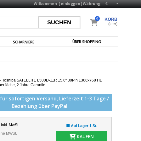
Wilkommen, (
einloggen
)
Währung:
0
KORB
(leer)
ÜBER SHOPPING
SCHARNIERE
p – Toshiba SATELLITE L500D-11R 15,6“ 30Pin 1366x768 HD
erfläche,
2 Jahre Garantie
für sofortigen Versand,
Lieferzeit 1-3 Tage /
Bezahlung über PayPal
Inkl. MwSt
🟩 Auf Lager 1 St.
ne MWSt.
KAUFEN