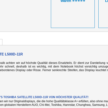
Waren ⭐⭐⭐⭐⭐
L
E L500D-11R
alb achten wir auf höchste Qualität dieses Ersatzteils. Er dient zur Darstellung 
r schnell, deshalb ist es wichtig, mit dem Notebook höchst vorsichtig umzug
rstenes Display oder Risse. Ferner senkrechte Streifen, das Display leuchtet n
YS TOSHIBA SATELLITE L500D-11R VON HÖCHSTER QUALITÄT!
ten wir nur Originaldisplays, die die hohe Qualitätsklasse A+ erfüllen, also ohne 
den globalen Herstellern AUO, Chi-Mei, Toshiba, Hannstar, Chunghwa, Samsung, L