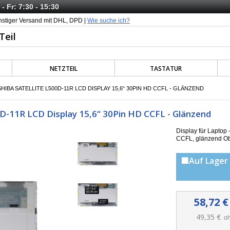
- Fr: 7:30 - 15:30
nstiger Versand mit DHL, DPD |
Wie suche ich?
NETZTEIL
TASTATUR
IBA SATELLITE L500D-11R LCD DISPLAY 15,6“ 30PIN HD CCFL - GLÄNZEND
D-11R LCD Display 15,6“ 30Pin HD CCFL - Glänzend
Display für Lapto
CCFL, g
länzend Ob
🟩Auf Lager 
58,72 €
49,35 €
oh