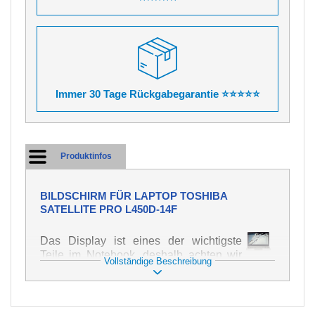
Immer 30 Tage Rückgabegarantie ⭐⭐⭐⭐⭐
Produktinfos
BILDSCHIRM FÜR LAPTOP TOSHIBA
SATELLITE PRO L450D-14F
Das Display ist eines der wichtigste
Teile im Notebook, deshalb achten wir
Vollständige Beschreibung
auf höchste Qualität dieses Ersatzteils.
Er dient zur Darstellung von Texten und
Bildern in verschiedener Form. Zu
seiner Beschädigung kommt es sehr