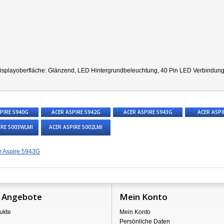
splayoberfläche: Glänzend, LED Hintergrundbeleuchtung, 40 Pin LED Verbindungsst
PIRE 5940G
ACER ASPIRE 5942G
ACER ASPIRE 5943G
ACER ASPI
IRE 5003WLMI
ACER ASPIRE 5002LMI
r Aspire 5943G
 Angebote
Mein Konto
ukte
Mein Konto
Persönliche Daten