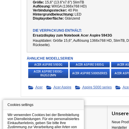
Größe:
15,6" (13.6"x7.6") SlimTB
Auflösung:
WXGA (1366x768 HD)
Verbindungsstecker:
40 Pin
Hintergrundbeleuchtung:
LED
Displayoberfläche:
Glänzend
DIE VERPACKUNG ENTHÄLT:
Ersatzdisplay zum Notebook Acer Aspire 5943G
Hauptdaten: Größe 15,6", Auflösung 1366x768 HD, SlimTB, Di
Rückseite).
ÄHNLICHE MODELLSERIEN
ACER ASPIRE 5930G
ACER ASPIRE 5935G
ACER AS
ACER ASPIRE 5930G-
ACER ASPIRE 5000SERIES
ACER ASP
862G32MN
Acer
Acer Aspire
Aspire 5000 series
Ace
Cookies settings
Information
Unsere
Wir verwenden Cookies bei der Bereitstellung
von Dienstleistungen. Für ein personalisiertes
Über Shopping
Neue Prod
Einkaufserlebnis, geben Sie bitte Ihre
Zustimmung zur Verarbeitung aller Arten von
Versand
Hersteller