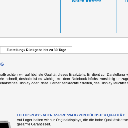
Waren ⭐⭐⭐⭐⭐
L
Zustellung / Rückgabe bis zu 30 Tage
3G
alb achten wir auf höchste Qualität dieses Ersatzteils. Er dient zur Darstellung 
r schnell, deshalb ist es wichtig, mit dem Notebook höchst vorsichtig umzug
rstenes Display oder Risse. Ferner senkrechte Streifen, das Display leuchtet n
LCD DISPLAYS ACER ASPIRE 5943G VON HÖCHSTER QUALITÄT!
Auf Lager halten wir nur Originaldisplays, die die hohe Qualitätsklass
gesamte Garantiezeit.