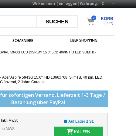
Wilkommen, (
einloggen
)
Währung:
0
KORB
(leer)
ÜBER SHOPPING
SCHARNIERE
PIRE 5943G LCD DISPLAY 15,6“ LCD 40PIN HD LED SLIMTB -
 – Acer Aspire 5943G
15,6", HD 1366x768, SlimTB, 40 pin, LED,
: Glänzend
, 2 Jahre Garantie
für sofortigen Versand,
Lieferzeit 1-3 Tage /
Bezahlung über PayPal
Inkl. MwSt
🟩 Auf Lager 2 St.
ne MWSt.
KAUFEN