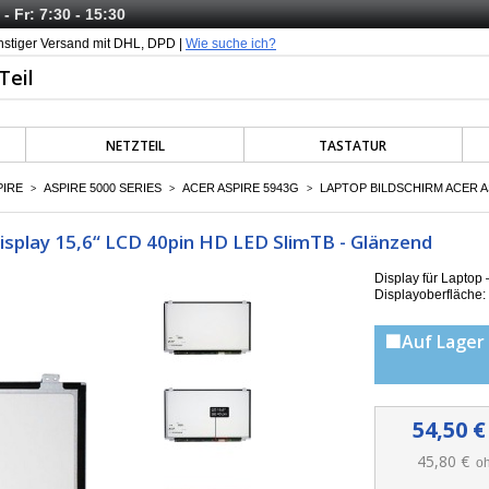
- Fr: 7:30 - 15:30
nstiger Versand mit DHL, DPD |
Wie suche ich?
NETZTEIL
TASTATUR
PIRE
ASPIRE 5000 SERIES
ACER ASPIRE 5943G
LAPTOP BILDSCHIRM ACER AS
>
>
>
isplay 15,6“ LCD 40pin HD LED SlimTB - Glänzend
Display für Laptop
Displayoberfläche
🟩Auf Lager 
54,50 €
45,80 €
oh